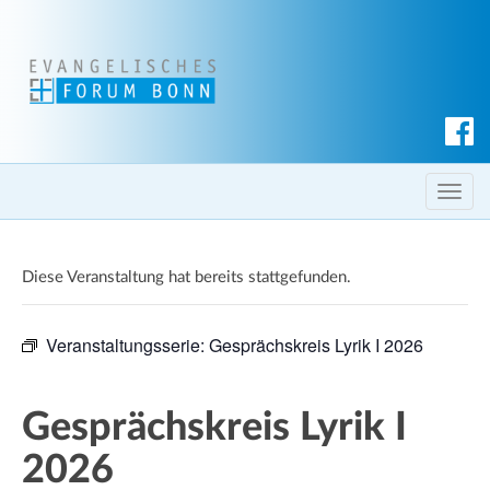
S
u
c
T
h
o
e
g
n
Diese Veranstaltung hat bereits stattgefunden.
g
l
e
Veranstaltungsserie:
Gesprächskreis Lyrik I 2026
n
a
v
Gesprächskreis Lyrik I
i
2026
g