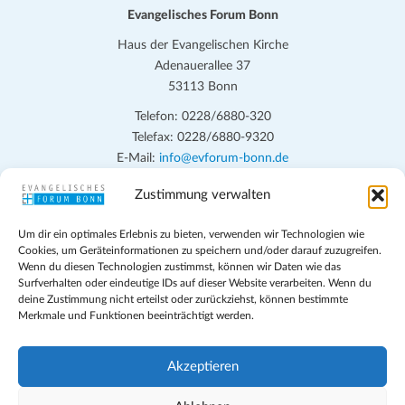
Evangelisches Forum Bonn
Haus der Evangelischen Kirche
Adenauerallee 37
53113 Bonn
Telefon: 0228/6880-320
Telefax: 0228/6880-9320
E-Mail:
info@evforum-bonn.de
Zustimmung verwalten
Das Evangelische Forum Bonn will in seinen zentralen
Veranstaltungen und den Angeboten vor Ort auf Grundfragen des
Um dir ein optimales Erlebnis zu bieten, verwenden wir Technologien wie
persönlichen, beruflichen, kirchlichen und öffentlichen Lebens
Cookies, um Geräteinformationen zu speichern und/oder darauf zuzugreifen.
eingehen, zu offener Begegnung und ehrlicher Auseinandersetzung
Wenn du diesen Technologien zustimmst, können wir Daten wie das
anregen und mithelfen, aus der Verheißung des Evangeliums heraus
Surfverhalten oder eindeutige IDs auf dieser Website verarbeiten. Wenn du
deine Zustimmung nicht erteilst oder zurückziehst, können bestimmte
im individuellen und gesellschaftlichen Leben verantwortlich zu
Merkmale und Funktionen beeinträchtigt werden.
denken, zu reden und zu handeln.
Impressum
Akzeptieren
Datenschutz
Teilnahmebedingungen