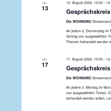
13. August 2026, 10:00
-
12
DO.
m
13
Gesprächskreis 
w
ä
Die WOHNUNG
Stresemanns
h
l
An jedem 2. Donnerstag im M
e
Vortrag von ausgewählten Te
n
Themen behandelt werden soll
.
17. August 2026, 10:00
-
12
MO.
17
Gesprächskreis 
Die WOHNUNG
Stresemanns
An jedem 3. Montag im Monat
von ausgewählten Texten. D
behandelt werden sollen. Leit