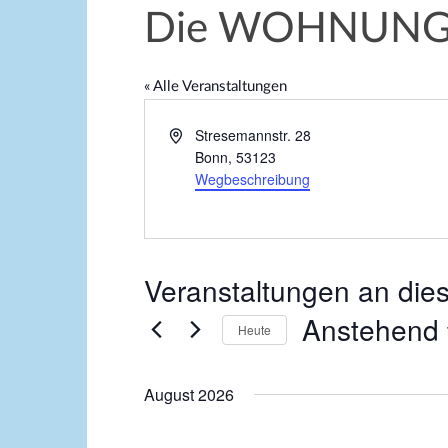
Die WOHNUN
« Alle Veranstaltungen
A
Stresemannstr. 28
d
Bonn
,
53123
r
Wegbeschreibung
e
s
s
e
Veranstaltungen an die
Anstehend
Heute
D
a
August 2026
t
u