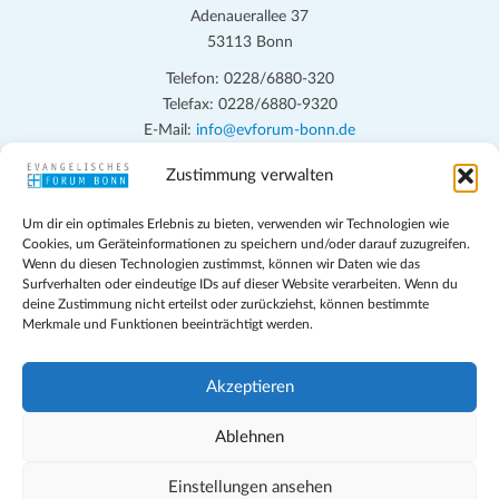
Adenauerallee 37
53113 Bonn
Telefon: 0228/6880-320
Telefax: 0228/6880-9320
E-Mail:
info@evforum-bonn.de
Zustimmung verwalten
Das Evangelische Forum Bonn will in seinen zentralen
Veranstaltungen und den Angeboten vor Ort auf Grundfragen des
Um dir ein optimales Erlebnis zu bieten, verwenden wir Technologien wie
persönlichen, beruflichen, kirchlichen und öffentlichen Lebens
Cookies, um Geräteinformationen zu speichern und/oder darauf zuzugreifen.
eingehen, zu offener Begegnung und ehrlicher Auseinandersetzung
Wenn du diesen Technologien zustimmst, können wir Daten wie das
anregen und mithelfen, aus der Verheißung des Evangeliums heraus
Surfverhalten oder eindeutige IDs auf dieser Website verarbeiten. Wenn du
deine Zustimmung nicht erteilst oder zurückziehst, können bestimmte
im individuellen und gesellschaftlichen Leben verantwortlich zu
Merkmale und Funktionen beeinträchtigt werden.
denken, zu reden und zu handeln.
Impressum
Akzeptieren
Datenschutz
Teilnahmebedingungen
Ablehnen
Evangelische Kirche in Bonn
Cookie-Richtlinie (EU)
Einstellungen ansehen