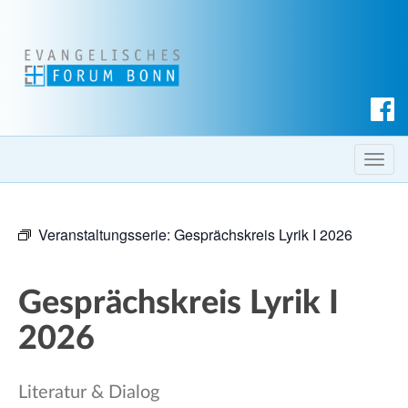
S
u
c
T
h
o
e
g
n
Veranstaltungsserie:
Gesprächskreis Lyrik I 2026
g
l
e
Gesprächskreis Lyrik I
n
a
2026
v
i
Literatur & Dialog
g