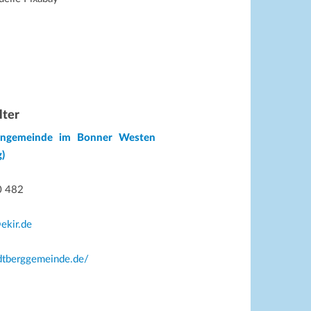
lter
hengemeinde im Bonner Westen
)
0 482
ekir.de
rdtberggemeinde.de/