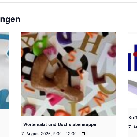
ungen
Bildquelle_ Pixabay Free_Christoph
Bild
Meinersmann
Kul
„Wörtersalat und Buchstabensuppe“
7. A
7. August 2026, 9:00
-
12:00