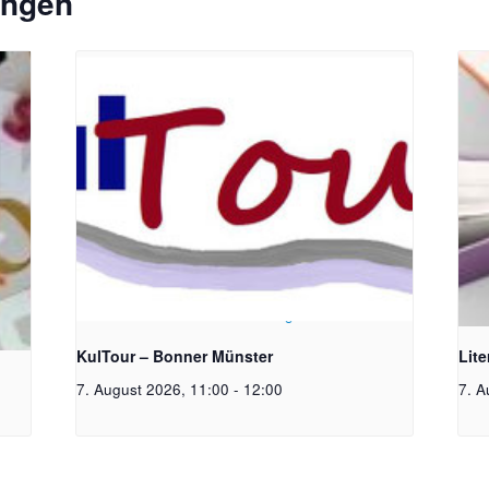
ungen
toph
Bildrechte: Ev. Erlöser Kirchengemeinde Bonn
Bild
KulTour – Bonner Münster
Lit
7. August 2026, 11:00
-
12:00
7. A