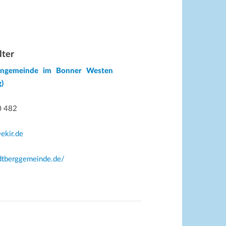
lter
hengemeinde im Bonner Westen
)
0 482
ekir.de
rdtberggemeinde.de/