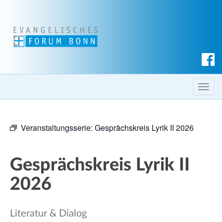
S
u
c
T
h
o
e
g
n
Veranstaltungsserie:
Gesprächskreis Lyrik II 2026
g
l
e
Gesprächskreis Lyrik II
n
a
2026
v
i
Literatur & Dialog
g