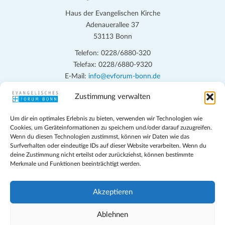
Haus der Evangelischen Kirche
Adenauerallee 37
53113 Bonn
Telefon: 0228/6880-320
Telefax: 0228/6880-9320
E-Mail:
info@evforum-bonn.de
Zustimmung verwalten
Das Evangelische Forum Bonn will in seinen zentralen
Veranstaltungen und den Angeboten vor Ort auf Grundfragen des
Um dir ein optimales Erlebnis zu bieten, verwenden wir Technologien wie
persönlichen, beruflichen, kirchlichen und öffentlichen Lebens
Cookies, um Geräteinformationen zu speichern und/oder darauf zuzugreifen.
eingehen, zu offener Begegnung und ehrlicher Auseinandersetzung
Wenn du diesen Technologien zustimmst, können wir Daten wie das
anregen und mithelfen, aus der Verheißung des Evangeliums heraus
Surfverhalten oder eindeutige IDs auf dieser Website verarbeiten. Wenn du
deine Zustimmung nicht erteilst oder zurückziehst, können bestimmte
im individuellen und gesellschaftlichen Leben verantwortlich zu
Merkmale und Funktionen beeinträchtigt werden.
denken, zu reden und zu handeln.
Impressum
Akzeptieren
Datenschutz
Teilnahmebedingungen
Ablehnen
Evangelische Kirche in Bonn