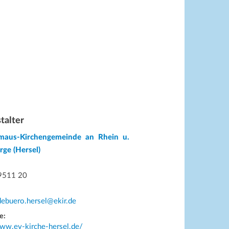
talter
maus-Kirchengemeinde an Rhein u.
rge (Hersel)
9511 20
ebuero.hersel@ekir.de
e:
www.ev-kirche-hersel.de/