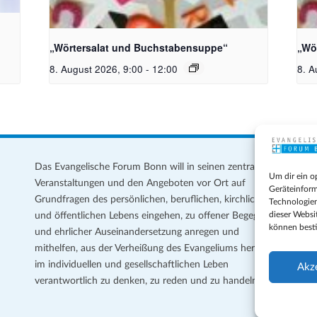
e
Bildquelle_ Pixabay Free_Christoph
Bil
Meinersmann
Mei
„Wörtersalat und Buchstabensuppe“
„Wö
8. August 2026, 9:00
-
12:00
8. A
Das Evangelische Forum Bonn will in seinen zentralen
Im
Um dir ein o
Veranstaltungen und den Angeboten vor Ort auf
Da
Geräteinform
Grundfragen des persönlichen, beruflichen, kirchlichen
Te
Technologien
dieser Websi
und öffentlichen Lebens eingehen, zu offener Begegnung
können best
und ehrlicher Auseinandersetzung anregen und
Coo
mithelfen, aus der Verheißung des Evangeliums heraus
Ge
im individuellen und gesellschaftlichen Leben
Akz
verantwortlich zu denken, zu reden und zu handeln.