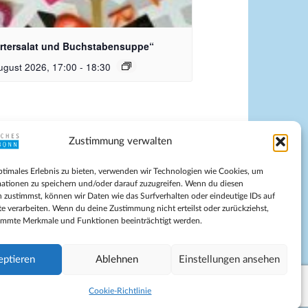
dquelle_ Pixabay Free_Christoph
nersmann
rtersalat und Buchstabensuppe“
ugust 2026, 17:00
-
18:30
Zustimmung verwalten
pressum
ptimales Erlebnis zu bieten, verwenden wir Technologien wie Cookies, um
tenschutz
ationen zu speichern und/oder darauf zuzugreifen. Wenn du diesen
ilnahmebedingungen
 zustimmst, können wir Daten wie das Surfverhalten oder eindeutige IDs auf
te verarbeiten. Wenn du deine Zustimmung nicht erteilst oder zurückziehst,
Evangelische Kirche in Bonn
immte Merkmale und Funktionen beeinträchtigt werden.
kie-Richtlinie (EU)
schäftsbedingungen
eptieren
Ablehnen
Einstellungen ansehen
Cookie-Richtlinie