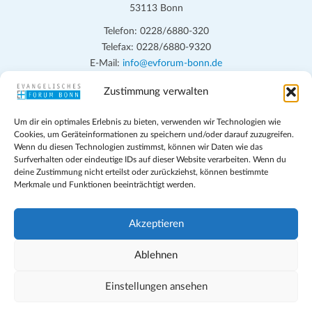
53113 Bonn
Telefon: 0228/6880-320
Telefax: 0228/6880-9320
E-Mail:
info@evforum-bonn.de
Zustimmung verwalten
Das Evangelische Forum Bonn will in seinen zentralen
Veranstaltungen und den Angeboten vor Ort auf Grundfragen des
Um dir ein optimales Erlebnis zu bieten, verwenden wir Technologien wie
persönlichen, beruflichen, kirchlichen und öffentlichen Lebens
Cookies, um Geräteinformationen zu speichern und/oder darauf zuzugreifen.
eingehen, zu offener Begegnung und ehrlicher Auseinandersetzung
Wenn du diesen Technologien zustimmst, können wir Daten wie das
anregen und mithelfen, aus der Verheißung des Evangeliums heraus
Surfverhalten oder eindeutige IDs auf dieser Website verarbeiten. Wenn du
deine Zustimmung nicht erteilst oder zurückziehst, können bestimmte
im individuellen und gesellschaftlichen Leben verantwortlich zu
Merkmale und Funktionen beeinträchtigt werden.
denken, zu reden und zu handeln.
Impressum
Akzeptieren
Datenschutz
Teilnahmebedingungen
Ablehnen
Evangelische Kirche in Bonn
Cookie-Richtlinie (EU)
Einstellungen ansehen
Geschäftsbedingungen