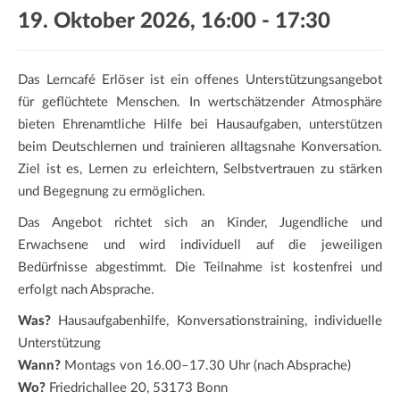
a
19. Oktober 2026, 16:00
-
17:30
t
i
o
Das Lerncafé Erlöser ist ein offenes Unterstützungsangebot
n
für geflüchtete Menschen. In wertschätzender Atmosphäre
bieten Ehrenamtliche Hilfe bei Hausaufgaben, unterstützen
beim Deutschlernen und trainieren alltagsnahe Konversation.
Ziel ist es, Lernen zu erleichtern, Selbstvertrauen zu stärken
und Begegnung zu ermöglichen.
Das Angebot richtet sich an Kinder, Jugendliche und
Erwachsene und wird individuell auf die jeweiligen
Bedürfnisse abgestimmt. Die Teilnahme ist kostenfrei und
erfolgt nach Absprache.
Was?
Hausaufgabenhilfe, Konversationstraining, individuelle
Unterstützung
Wann?
Montags von 16.00–17.30 Uhr (nach Absprache)
Wo?
Friedrichallee 20, 53173 Bonn