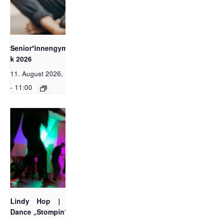
Bild: Pixabay free
Senior*innengymnasti
k 2026
11. August 2026, 10:00
-
11:00
Lindy Hop_Foto by Lindy
Hop
Lindy Hop | Social
Dance „Stompin‘ at the