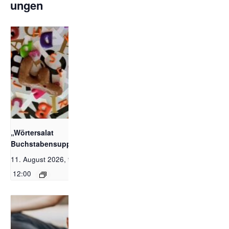
ungen
Bildquelle_ Pixabay
Free_Christoph
Meinersmann
„Wörtersalat und
Buchstabensuppe“
11. August 2026, 9:00
-
12:00