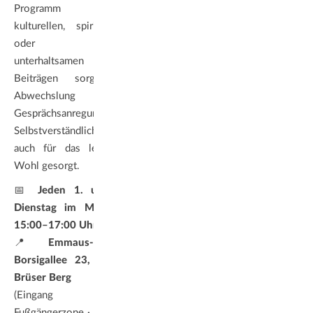
Programm mit
kulturellen, spirituellen
oder auch
unterhaltsamen
Beiträgen sorgt für
Abwechslung und
Gesprächsanregung.
Selbstverständlich ist
auch für das leibliche
Wohl gesorgt.
📅
Jeden 1. und 3.
Dienstag im Monat |
15:00–17:00 Uhr
📍
Emmaus-Kirche,
Borsigallee 23, Bonn-
Brüser Berg
(Eingang über
Fußgängerzone · Parken: