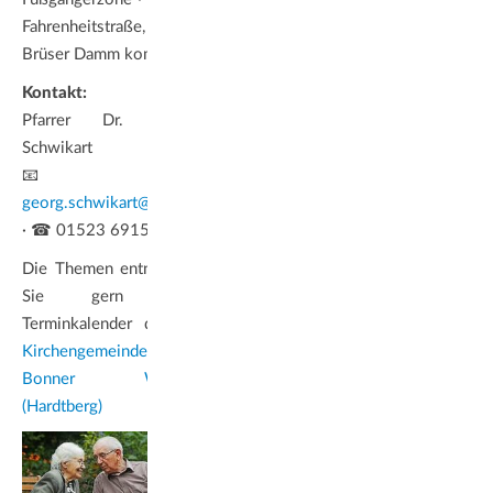
Fahrenheitstraße, vom
Brüser Damm kommend)
Kontakt:
Pfarrer Dr. Georg
Schwikart
📧
georg.schwikart@ekir.de
· ☎ 01523 6915109
Die Themen entnehmen
Sie gern dem
Terminkalender der
Ev.
Kirchengemeinde im
Bonner Westen
(Hardtberg)