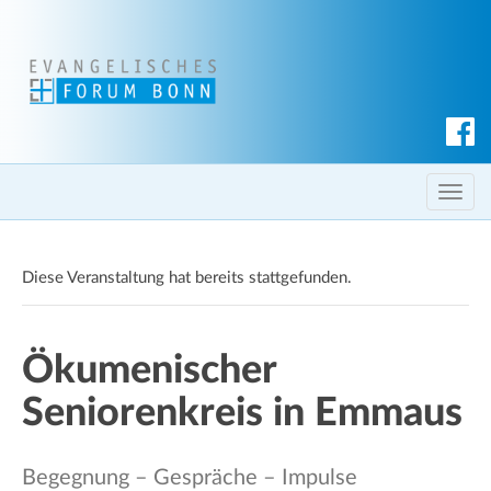
S
u
c
T
h
o
e
g
n
Diese Veranstaltung hat bereits stattgefunden.
g
l
e
Ökumenischer
n
a
Seniorenkreis in Emmaus
v
i
g
Begegnung – Gespräche – Impulse