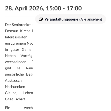
a
28. April 2026, 15:00
-
17:00
t
i
Veranstaltungsserie
(Alle ansehen)
o
Der Seniorenkreis an der
n
Emmaus-Kirche lädt alle
Interessierten herzlich
ein zu einem Nachmittag
in guter Gemeinschaft.
Neben Vorträgen zu
wechselnden Themen
gibt es Raum für
persönliche Begegnung,
Austausch und
Nachdenken über
Glaube, Leben und
Gesellschaft.
Ein wechselndes