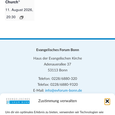
Church“
11. August 2026, 19:30
-
20:30
Evangelisches Forum Bonn
Haus der Evangelischen Kirche
Adenauerallee 37
53113 Bonn
Telefon: 0228/6880-320
Telefax: 0228/6880-9320
E-Mail:
info@evforum-bonn.de
Zustimmung verwalten
Das Evangelische Forum Bonn will in seinen zentralen
Veranstaltungen und den Angeboten vor Ort auf Grundfragen des
Um dir ein optimales Erlebnis zu bieten, verwenden wir Technologien wie
persönlichen, beruflichen, kirchlichen und öffentlichen Lebens