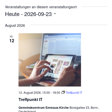
a
s
Veranstaltungen an diesem veranstaltungsort
t
e
Heute
 - 
2026-09-23
i
o
D
August 2026
n
a
t
MI.
12
u
m
w
ä
h
l
e
n
.
12. August 2026, 15:00
-
18:00
Treffpunkt IT
Treffpunkt IT
Gemeindezentrum Emmaus-Kirche
Borsigallee 23, Bonn,
Deutschland