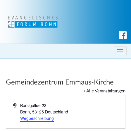
S
u
c
T
h
o
e
g
n
g
Gemeindezentrum Emmaus-Kirche
l
e
« Alle Veranstaltungen
n
a
A
Borsigallee 23
d
Bonn
,
53125
Deutschland
v
r
Wegbeschreibung
i
e
g
s