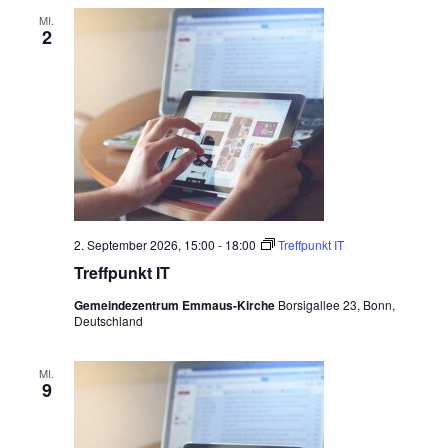
s
c
MI.
2
h
e
r
S
e
n
i
o
r
e
n
k
r
e
2. September 2026, 15:00
-
18:00
Treffpunkt IT
i
Treffpunkt IT
s
i
Gemeindezentrum Emmaus-Kirche
Borsigallee 23, Bonn,
n
Deutschland
E
m
m
a
MI.
9
u
s