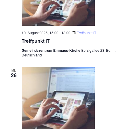
o
r
e
n
k
r
e
19. August 2026, 15:00
-
18:00
Treffpunkt IT
i
Treffpunkt IT
s
i
Gemeindezentrum Emmaus-Kirche
Borsigallee 23, Bonn,
n
Deutschland
E
m
m
a
MI.
26
u
s