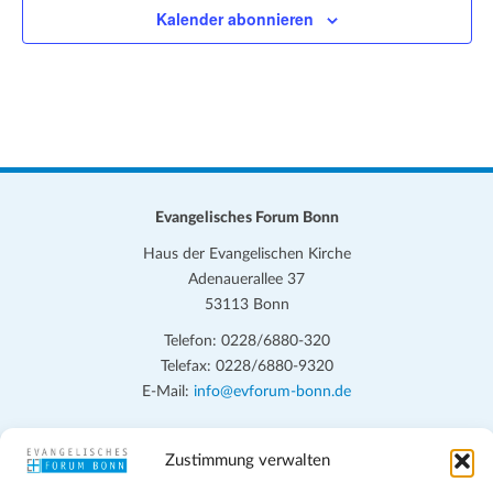
Kalender abonnieren
Evangelisches Forum Bonn
Haus der Evangelischen Kirche
Adenauerallee 37
53113 Bonn
Telefon: 0228/6880-320
Telefax: 0228/6880-9320
E-Mail:
info@evforum-bonn.de
Das Evangelische Forum Bonn will in seinen zentralen
Zustimmung verwalten
Veranstaltungen und den Angeboten vor Ort auf Grundfragen des
persönlichen, beruflichen, kirchlichen und öffentlichen Lebens