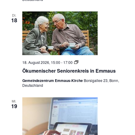
DI.
18
Ö
18. August 2026, 15:00
-
17:00
k
Ökumenischer Seniorenkreis in Emmaus
u
m
Gemeindezentrum Emmaus-Kirche
Borsigallee 23, Bonn,
e
Deutschland
n
i
s
c
MI.
19
h
e
r
S
e
n
i