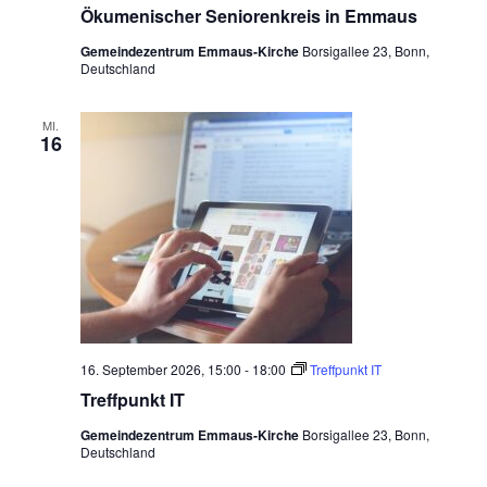
k
Ökumenischer Seniorenkreis in Emmaus
u
m
Gemeindezentrum Emmaus-Kirche
Borsigallee 23, Bonn,
e
Deutschland
n
i
s
c
MI.
16
h
e
r
S
e
n
i
o
r
e
n
k
r
e
16. September 2026, 15:00
-
18:00
Treffpunkt IT
i
Treffpunkt IT
s
i
Gemeindezentrum Emmaus-Kirche
Borsigallee 23, Bonn,
n
Deutschland
E
m