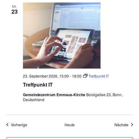
m
a
MI.
23
u
s
23. September 2026, 15:00
-
18:00
Treffpunkt IT
Treffpunkt IT
Gemeindezentrum Emmaus-Kirche
Borsigallee 23, Bonn,
Deutschland
Veranstaltungen
Veran
Vorherige
Heute
Nächste