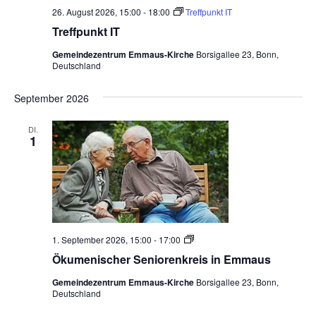
26. August 2026, 15:00
-
18:00
Treffpunkt IT
Treffpunkt IT
Gemeindezentrum Emmaus-Kirche
Borsigallee 23, Bonn,
Deutschland
September 2026
DI.
1
Ö
1. September 2026, 15:00
-
17:00
k
Ökumenischer Seniorenkreis in Emmaus
u
m
Gemeindezentrum Emmaus-Kirche
Borsigallee 23, Bonn,
e
Deutschland
n
i