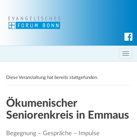
S
u
c
T
h
o
e
g
n
Diese Veranstaltung hat bereits stattgefunden.
g
l
e
Ökumenischer
n
a
Seniorenkreis in Emmaus
v
i
g
Begegnung – Gespräche – Impulse