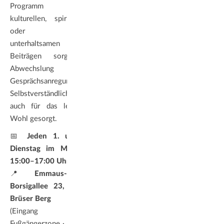
Programm mit
kulturellen, spirituellen
oder auch
unterhaltsamen
Beiträgen sorgt für
Abwechslung und
Gesprächsanregung.
Selbstverständlich ist
auch für das leibliche
Wohl gesorgt.
📅
Jeden 1. und 3.
Dienstag im Monat |
15:00–17:00 Uhr
📍
Emmaus-Kirche,
Borsigallee 23, Bonn-
Brüser Berg
(Eingang über
Fußgängerzone · Parken: