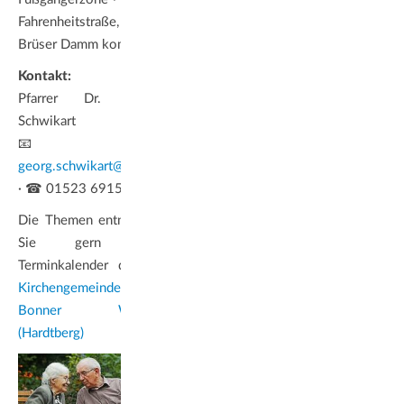
Fahrenheitstraße, vom
Brüser Damm kommend)
Kontakt:
Pfarrer Dr. Georg
Schwikart
📧
georg.schwikart@ekir.de
· ☎ 01523 6915109
Die Themen entnehmen
Sie gern dem
Terminkalender der
Ev.
Kirchengemeinde im
Bonner Westen
(Hardtberg)