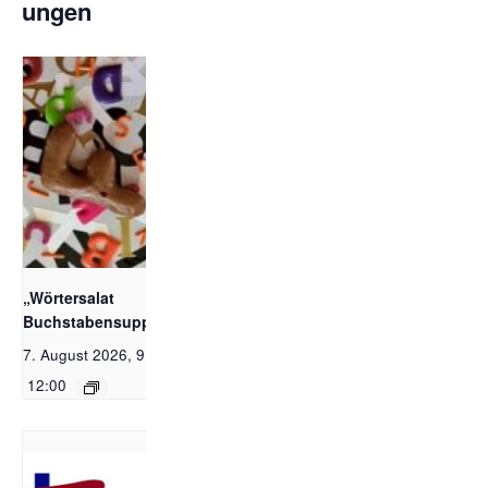
ungen
Bildquelle_ Pixabay
Free_Christoph
Meinersmann
„Wörtersalat und
Buchstabensuppe“
7. August 2026, 9:00
-
12:00