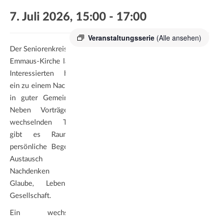
a
7. Juli 2026, 15:00
-
17:00
t
i
Veranstaltungsserie
(Alle ansehen)
o
Der Seniorenkreis an der
n
Emmaus-Kirche lädt alle
Interessierten herzlich
ein zu einem Nachmittag
in guter Gemeinschaft.
Neben Vorträgen zu
wechselnden Themen
gibt es Raum für
persönliche Begegnung,
Austausch und
Nachdenken über
Glaube, Leben und
Gesellschaft.
Ein wechselndes