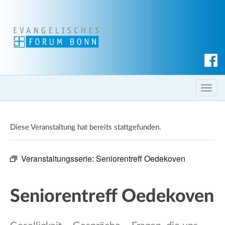
S
u
c
T
h
o
e
g
n
Diese Veranstaltung hat bereits stattgefunden.
g
l
e
Veranstaltungsserie:
Seniorentreff Oedekoven
n
a
v
Seniorentreff Oedekoven
i
g