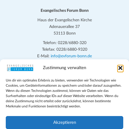
Evangelisches Forum Bonn
Haus der Evangelischen Kirche
Adenauerallee 37
53113 Bonn
Telefon: 0228/6880-320
Telefax: 0228/6880-9320
E-Mail:
info@evforum-bonn.de
Zustimmung verwalten
Das Evangelische Forum Bonn will in seinen zentralen
Veranstaltungen und den Angeboten vor Ort auf Grundfragen des
Um dir ein optimales Erlebnis zu bieten, verwenden wir Technologien wie
persönlichen, beruflichen, kirchlichen und öffentlichen Lebens
Cookies, um Geräteinformationen zu speichern und/oder darauf zuzugreifen.
eingehen, zu offener Begegnung und ehrlicher Auseinandersetzung
Wenn du diesen Technologien zustimmst, können wir Daten wie das
anregen und mithelfen, aus der Verheißung des Evangeliums heraus
Surfverhalten oder eindeutige IDs auf dieser Website verarbeiten. Wenn du
deine Zustimmung nicht erteilst oder zurückziehst, können bestimmte
im individuellen und gesellschaftlichen Leben verantwortlich zu
Merkmale und Funktionen beeinträchtigt werden.
denken, zu reden und zu handeln.
Impressum
Akzeptieren
Datenschutz