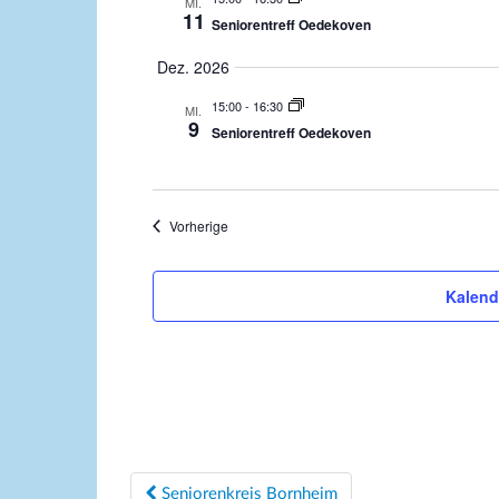
MI.
.
11
Seniorentreff Oedekoven
Dez. 2026
15:00
-
16:30
MI.
9
Seniorentreff Oedekoven
Veranstaltungen
Vorherige
Kalend
Beitragsnavigation
Seniorenkreis Bornheim