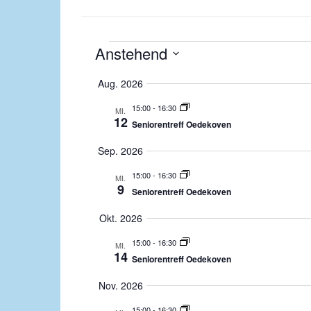
Veranstaltungen
Anstehend
D
Aug. 2026
a
t
15:00
-
16:30
MI.
12
Seniorentreff Oedekoven
u
m
Sep. 2026
a
15:00
-
16:30
u
MI.
9
Seniorentreff Oedekoven
s
w
Okt. 2026
ä
15:00
-
16:30
MI.
h
14
Seniorentreff Oedekoven
l
e
Nov. 2026
n
15:00
-
16:30