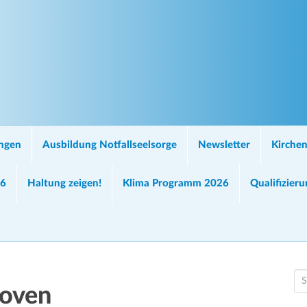
ungen
Ausbildung Notfallseelsorge
Newsletter
Kirchen
26
Haltung zeigen!
Klima Programm 2026
Qualifizier
S
koven
e