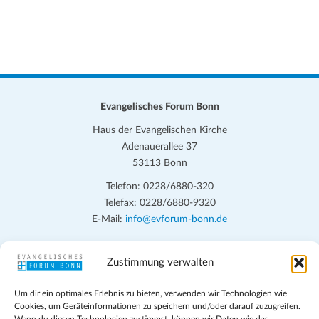
Evangelisches Forum Bonn
Haus der Evangelischen Kirche
Adenauerallee 37
53113 Bonn
Telefon: 0228/6880-320
Telefax: 0228/6880-9320
E-Mail:
info@evforum-bonn.de
Das Evangelische Forum Bonn will in seinen zentralen
Zustimmung verwalten
Veranstaltungen und den Angeboten vor Ort auf Grundfragen des
persönlichen, beruflichen, kirchlichen und öffentlichen Lebens
Um dir ein optimales Erlebnis zu bieten, verwenden wir Technologien wie
eingehen, zu offener Begegnung und ehrlicher Auseinandersetzung
Cookies, um Geräteinformationen zu speichern und/oder darauf zuzugreifen.
anregen und mithelfen, aus der Verheißung des Evangeliums heraus