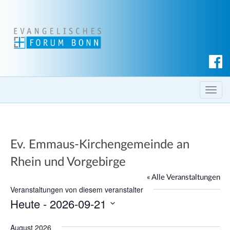
S
u
c
T
h
o
e
g
n
g
Ev. Emmaus-Kirchengemeinde an
l
e
Rhein und Vorgebirge
n
« Alle Veranstaltungen
a
Veranstaltungen von diesem veranstalter
v
Heute
 - 
2026-09-21
i
D
g
August 2026