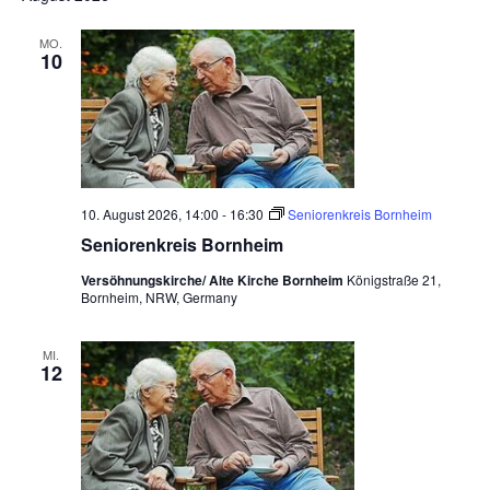
a
a
t
t
MO.
10
u
i
m
o
w
n
ä
h
l
10. August 2026, 14:00
-
16:30
Seniorenkreis Bornheim
e
Seniorenkreis Bornheim
n
.
Versöhnungskirche/ Alte Kirche Bornheim
Königstraße 21,
Bornheim, NRW, Germany
MI.
12