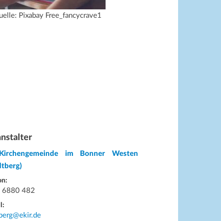
uelle: Pixabay Free_fancycrave1
nstalter
Kirchengemeinde im Bonner Westen
dtberg)
on:
 6880 482
l:
berg@ekir.de