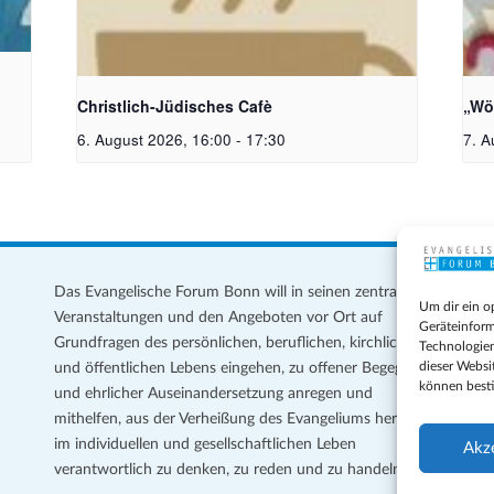
Christlich-Jüdisches Cafe | Bildquelle: KI
Bil
generiert
Mei
Christlich-Jüdisches Cafè
„Wö
6. August 2026, 16:00
-
17:30
7. A
Das Evangelische Forum Bonn will in seinen zentralen
Im
Um dir ein o
Veranstaltungen und den Angeboten vor Ort auf
Da
Geräteinform
Grundfragen des persönlichen, beruflichen, kirchlichen
Te
Technologien
dieser Websi
und öffentlichen Lebens eingehen, zu offener Begegnung
können best
und ehrlicher Auseinandersetzung anregen und
Coo
mithelfen, aus der Verheißung des Evangeliums heraus
Ge
im individuellen und gesellschaftlichen Leben
Akz
verantwortlich zu denken, zu reden und zu handeln.