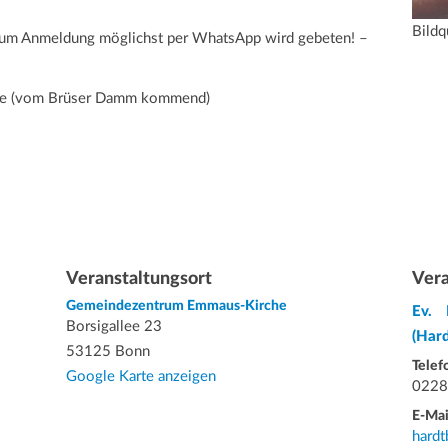
Bildq
 um Anmeldung möglichst per WhatsApp wird gebeten! –
raße (vom Brüser Damm kommend)
Veranstaltungsort
Vera
Gemeindezentrum Emmaus-Kirche
Ev. 
Borsigallee 23
(Har
53125 Bonn
Telef
Google Karte anzeigen
0228
E-Mai
hardt