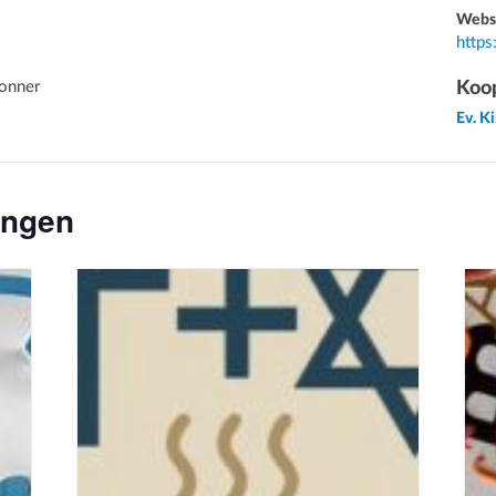
Webs
https
nner
Koop
Ev. K
ungen