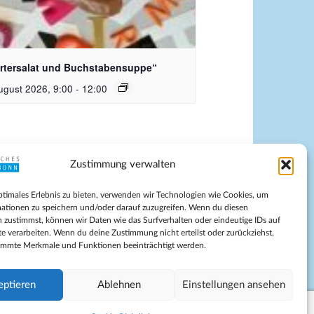
dquelle_ Pixabay Free_Christoph
nersmann
rtersalat und Buchstabensuppe“
ugust 2026, 9:00
-
12:00
Zustimmung verwalten
pressum
ptimales Erlebnis zu bieten, verwenden wir Technologien wie Cookies, um
tenschutz
ationen zu speichern und/oder darauf zuzugreifen. Wenn du diesen
ilnahmebedingungen
 zustimmst, können wir Daten wie das Surfverhalten oder eindeutige IDs auf
te verarbeiten. Wenn du deine Zustimmung nicht erteilst oder zurückziehst,
Evangelische Kirche in Bonn
immte Merkmale und Funktionen beeinträchtigt werden.
kie-Richtlinie (EU)
schäftsbedingungen
eptieren
Ablehnen
Einstellungen ansehen