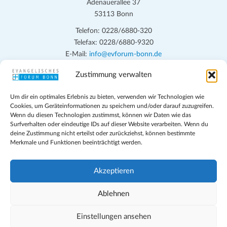
Adenauerallee 37
53113 Bonn
Telefon: 0228/6880-320
Telefax: 0228/6880-9320
E-Mail:
info@evforum-bonn.de
Zustimmung verwalten
Das Evangelische Forum Bonn will in seinen zentralen
Veranstaltungen und den Angeboten vor Ort auf Grundfragen des
Um dir ein optimales Erlebnis zu bieten, verwenden wir Technologien wie
persönlichen, beruflichen, kirchlichen und öffentlichen Lebens
Cookies, um Geräteinformationen zu speichern und/oder darauf zuzugreifen.
eingehen, zu offener Begegnung und ehrlicher Auseinandersetzung
Wenn du diesen Technologien zustimmst, können wir Daten wie das
anregen und mithelfen, aus der Verheißung des Evangeliums heraus
Surfverhalten oder eindeutige IDs auf dieser Website verarbeiten. Wenn du
deine Zustimmung nicht erteilst oder zurückziehst, können bestimmte
im individuellen und gesellschaftlichen Leben verantwortlich zu
Merkmale und Funktionen beeinträchtigt werden.
denken, zu reden und zu handeln.
Impressum
Akzeptieren
Datenschutz
Teilnahmebedingungen
Ablehnen
Evangelische Kirche in Bonn
Cookie-Richtlinie (EU)
Einstellungen ansehen