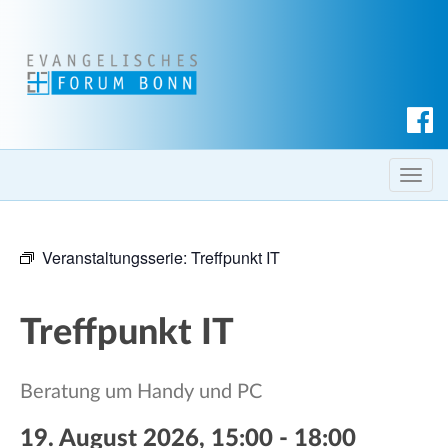
S
u
c
T
h
o
e
g
n
Veranstaltungsserie:
Treffpunkt IT
g
l
e
Treffpunkt IT
n
a
v
Beratung um Handy und PC
i
g
19. August 2026, 15:00
-
18:00