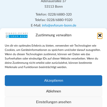
Adenauerallee 37
53113 Bonn
Telefon: 0228/6880-320
Telefax: 0228/6880-9320
E-Mail:
info@evforum-bonn.de
Zustimmung verwalten
Das Evangelische Forum Bonn will in seinen zentralen
Veranstaltungen und den Angeboten vor Ort auf Grundfragen des
Um dir ein optimales Erlebnis zu bieten, verwenden wir Technologien wie
persönlichen, beruflichen, kirchlichen und öffentlichen Lebens
Cookies, um Geräteinformationen zu speichern und/oder darauf zuzugreifen.
eingehen, zu offener Begegnung und ehrlicher Auseinandersetzung
Wenn du diesen Technologien zustimmst, können wir Daten wie das
anregen und mithelfen, aus der Verheißung des Evangeliums heraus
Surfverhalten oder eindeutige IDs auf dieser Website verarbeiten. Wenn du
deine Zustimmung nicht erteilst oder zurückziehst, können bestimmte
im individuellen und gesellschaftlichen Leben verantwortlich zu
Merkmale und Funktionen beeinträchtigt werden.
denken, zu reden und zu handeln.
Impressum
Akzeptieren
Datenschutz
Teilnahmebedingungen
Ablehnen
Evangelische Kirche in Bonn
Cookie-Richtlinie (EU)
Einstellungen ansehen