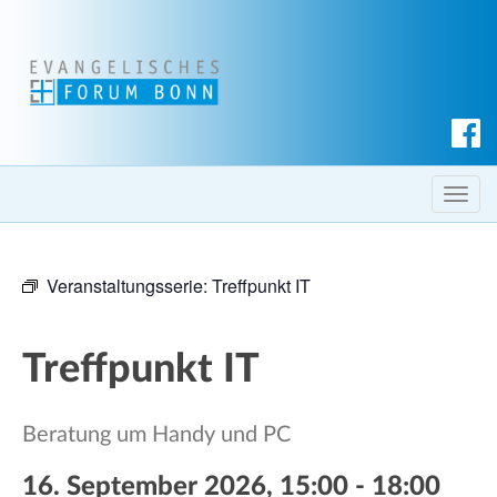
S
u
c
T
h
o
e
g
n
Veranstaltungsserie:
Treffpunkt IT
g
l
e
Treffpunkt IT
n
a
v
Beratung um Handy und PC
i
g
16. September 2026, 15:00
-
18:00