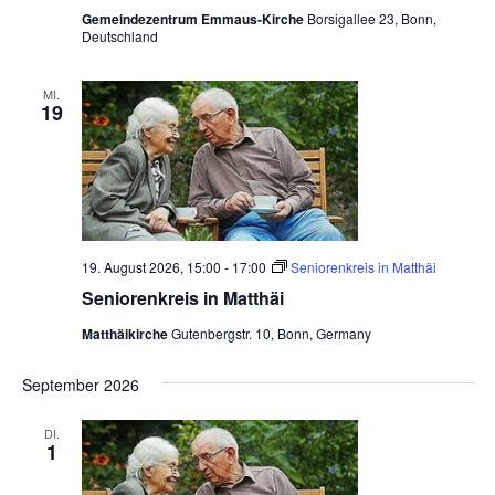
m
n
Gemeindezentrum Emmaus-Kirche
Borsigallee 23, Bonn,
e
c
-
Deutschland
n
i
h
N
s
c
a
MI.
e
19
h
v
e
u
r
i
S
n
g
e
n
d
a
i
o
t
A
r
i
19. August 2026, 15:00
-
17:00
Seniorenkreis in Matthäi
e
n
n
o
Seniorenkreis in Matthäi
k
s
r
n
Matthäikirche
Gutenbergstr. 10, Bonn, Germany
e
i
i
s
September 2026
c
i
n
h
E
DI.
m
1
t
m
a