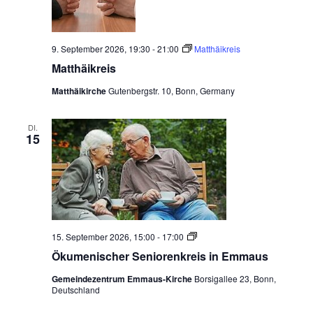
9. September 2026, 19:30
-
21:00
Matthäikreis
Matthäikreis
Matthäikirche
Gutenbergstr. 10, Bonn, Germany
DI.
15
Ö
15. September 2026, 15:00
-
17:00
k
Ökumenischer Seniorenkreis in Emmaus
u
m
Gemeindezentrum Emmaus-Kirche
Borsigallee 23, Bonn,
e
Deutschland
n
i