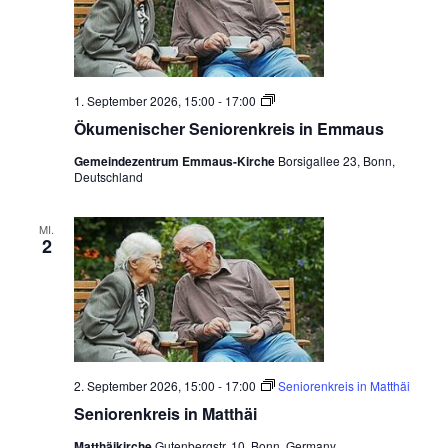
e
u
s
n
,
Ö
1. September 2026, 15:00
-
17:00
N
k
Ökumenischer Seniorenkreis in Emmaus
u
a
m
Gemeindezentrum Emmaus-Kirche
Borsigallee 23, Bonn,
e
v
Deutschland
n
i
i
s
c
MI.
g
2
h
e
a
r
S
t
e
n
i
i
o
o
r
2. September 2026, 15:00
-
17:00
Seniorenkreis in Matthäi
e
n
n
Seniorenkreis in Matthäi
k
r
Matthäikirche
Gutenbergstr. 10, Bonn, Germany