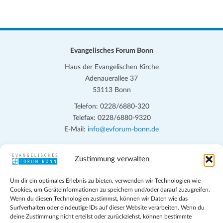
Evangelisches Forum Bonn
Haus der Evangelischen Kirche
Adenauerallee 37
53113 Bonn
Telefon: 0228/6880-320
Telefax: 0228/6880-9320
E-Mail:
info@evforum-bonn.de
Das Evangelische Forum Bonn will in seinen zentralen
Zustimmung verwalten
Veranstaltungen und den Angeboten vor Ort auf Grundfragen des
persönlichen, beruflichen, kirchlichen und öffentlichen Lebens
Um dir ein optimales Erlebnis zu bieten, verwenden wir Technologien wie
eingehen, zu offener Begegnung und ehrlicher Auseinandersetzung
Cookies, um Geräteinformationen zu speichern und/oder darauf zuzugreifen.
anregen und mithelfen, aus der Verheißung des Evangeliums heraus
Wenn du diesen Technologien zustimmst, können wir Daten wie das
Surfverhalten oder eindeutige IDs auf dieser Website verarbeiten. Wenn du
im individuellen und gesellschaftlichen Leben verantwortlich zu
deine Zustimmung nicht erteilst oder zurückziehst, können bestimmte
denken, zu reden und zu handeln.