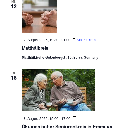
MI.
a
a
n
12
u
t
s
n
m
i
t
w
s
o
a
ä
t
n
l
h
12. August 2026, 19:30
-
21:00
Matthäikreis
a
t
l
Matthäikreis
e
u
l
n
n
Matthäikirche
Gutenbergstr. 10, Bonn, Germany
t
.
g
u
A
DI.
18
n
n
s
g
i
e
c
n
h
t
S
Ö
18. August 2026, 15:00
-
17:00
k
e
Ökumenischer Seniorenkreis in Emmaus
u
u