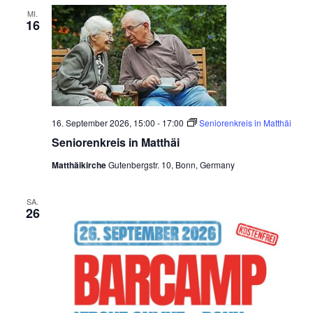
s
c
MI.
16
h
e
r
S
e
n
i
o
r
16. September 2026, 15:00
-
17:00
Seniorenkreis in Matthäi
e
n
Seniorenkreis in Matthäi
k
r
Matthäikirche
Gutenbergstr. 10, Bonn, Germany
e
i
s
SA.
i
26
n
E
m
m
a
u
s