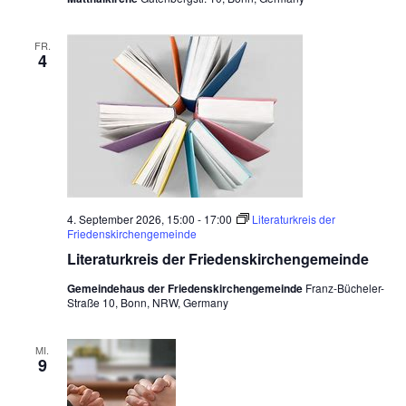
e
i
s
FR.
i
4
n
E
m
m
a
u
s
4. September 2026, 15:00
-
17:00
Literaturkreis der
Friedenskirchengemeinde
Literaturkreis der Friedenskirchengemeinde
Gemeindehaus der Friedenskirchengemeinde
Franz-Bücheler-
Straße 10, Bonn, NRW, Germany
MI.
9