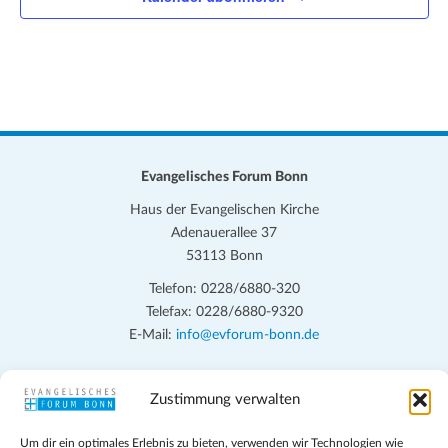
Evangelisches Forum Bonn
Haus der Evangelischen Kirche
Adenauerallee 37
53113 Bonn
Telefon: 0228/6880-320
Telefax: 0228/6880-9320
E-Mail:
info@evforum-bonn.de
Das Evangelische Forum Bonn will in seinen zentralen
Zustimmung verwalten
Veranstaltungen und den Angeboten vor Ort auf Grundfragen des
persönlichen, beruflichen, kirchlichen und öffentlichen Lebens
Um dir ein optimales Erlebnis zu bieten, verwenden wir Technologien wie