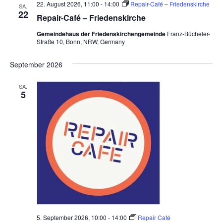
e
22. August 2026, 11:00
-
14:00
Repair-Café – Friedenskirche
SA.
22
Repair-Café – Friedenskirche
n
,
Gemeindehaus der Friedenskirchengemeinde
Franz-Bücheler-
Straße 10, Bonn, NRW, Germany
N
September 2026
a
v
SA.
5
i
g
a
t
i
o
n
5. September 2026, 10:00
-
14:00
Repair Café