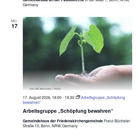
n
Germany
c
-
h
N
MO.
17
a
e
v
u
i
n
g
d
a
t
A
i
n
o
s
n
17. August 2026, 18:00
-
19:30
Arbeitsgruppe „Schöpfung
i
bewahren“
c
Arbeitsgruppe „Schöpfung bewahren“
h
Gemeindehaus der Friedenskirchengemeinde
Franz-Bücheler-
Straße 10, Bonn, NRW, Germany
t