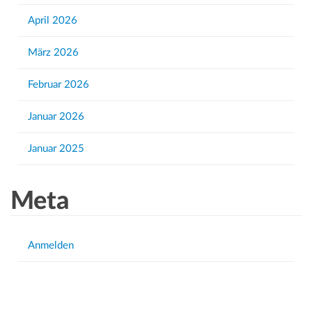
s
r
n
April 2026
:
i
c
März 2026
h
Februar 2026
t
Januar 2026
e
n
Januar 2025
,
N
Meta
a
v
Anmelden
i
g
a