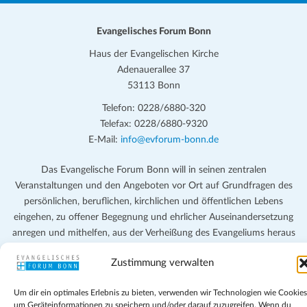
t
Evangelisches Forum Bonn
i
Haus der Evangelischen Kirche
o
Adenauerallee 37
n
53113 Bonn
Telefon: 0228/6880-320
Telefax: 0228/6880-9320
E-Mail:
info@evforum-bonn.de
Das Evangelische Forum Bonn will in seinen zentralen
Veranstaltungen und den Angeboten vor Ort auf Grundfragen des
persönlichen, beruflichen, kirchlichen und öffentlichen Lebens
eingehen, zu offener Begegnung und ehrlicher Auseinandersetzung
anregen und mithelfen, aus der Verheißung des Evangeliums heraus
im individuellen und gesellschaftlichen Leben verantwortlich zu
Zustimmung verwalten
denken, zu reden und zu handeln.
Um dir ein optimales Erlebnis zu bieten, verwenden wir Technologien wie Cookies
Impressum
um Geräteinformationen zu speichern und/oder darauf zuzugreifen. Wenn du