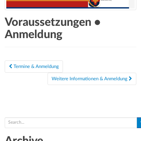
a
t
i
Voraussetzungen •
o
Anmeldung
n
Beitragsnavigation
Termine & Anmeldung
Weitere Informationen & Anmeldung
S
e
a