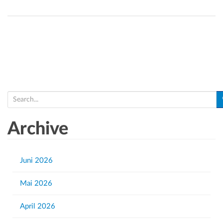
S
e
a
Archive
r
c
h
Juni 2026
f
Mai 2026
o
r
April 2026
: