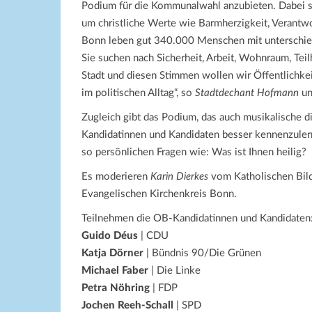
Podium für die Kommunalwahl anzubieten. Dabei 
um christliche Werte wie Barmherzigkeit, Verantw
Bonn leben gut 340.000 Menschen mit unterschie
Sie suchen nach Sicherheit, Arbeit, Wohnraum, Tei
Stadt und diesen Stimmen wollen wir Öffentlichkei
im politischen Alltag“, so
Stadtdechant Hofmann
u
Zugleich gibt das Podium, das auch musikalische d
Kandidatinnen und Kandidaten besser kennenzuler
so persönlichen Fragen wie: Was ist Ihnen heilig?
Es moderieren
Karin Dierkes
vom Katholischen Bi
Evangelischen Kirchenkreis Bonn.
Teilnehmen die OB-Kandidatinnen und Kandidaten
Guido Déus
| CDU
Katja Dörner
| Bündnis 90/Die Grünen
Michael Faber
| Die Linke
Petra Nöhring
| FDP
Jochen Reeh-Schall
| SPD