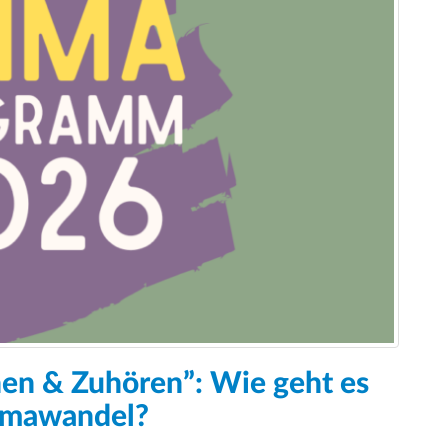
en & Zuhören”: Wie geht es
limawandel?