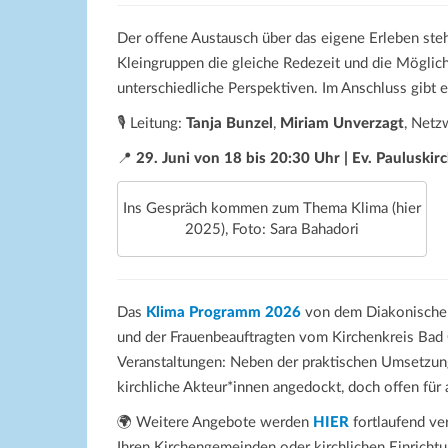
Der offene Austausch über das eigene Erleben steh
Kleingruppen die gleiche Redezeit und die Möglich
unterschiedliche Perspektiven.
Im Anschluss gibt 
🎙️ Leitung:
Tanja Bunzel
,
Miriam Unverzagt
, Netz
📍
29. Juni von 18 bis 20:30 Uhr | Ev. Pauluskir
Ins Gespräch kommen zum Thema Klima (hier
2025), Foto: Sara Bahadori
Das
Klima Programm 2026
von dem Diakonische
und der Frauenbeauftragten vom Kirchenkreis Bad 
Veranstaltungen: Neben der praktischen Umsetzun
kirchliche Akteur*innen angedockt, doch offen für a
🌍 Weitere Angebote werden
HIER
fortlaufend ver
Ihren Kirchengemeinden oder kirchlichen Einricht