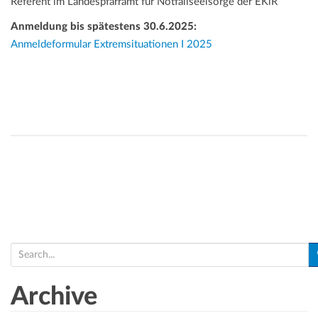
Referent im Landespfarramt für Notfallseelsorge der EKiR
Anmeldung bis spätestens 30.6.2025:
Anmeldeformular Extremsituationen I 2025
S
e
a
Archive
r