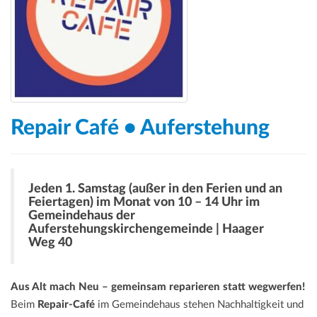
a
t
i
o
n
Repair Café • Auferstehung
Jeden 1. Samstag (außer in den Ferien und an
Feiertagen) im Monat von 10 – 14 Uhr im
Gemeindehaus der
Auferstehungskirchengemeinde | Haager
Weg 40
Aus Alt mach Neu – gemeinsam reparieren statt wegwerfen!
Beim
Repair-Café
im Gemeindehaus stehen Nachhaltigkeit und