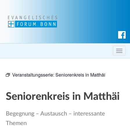
S
u
c
T
h
o
e
g
n
Veranstaltungsserie:
Seniorenkreis in Matthäi
g
l
e
Seniorenkreis in Matthäi
n
a
v
Begegnung – Austausch – interessante
i
Themen
g