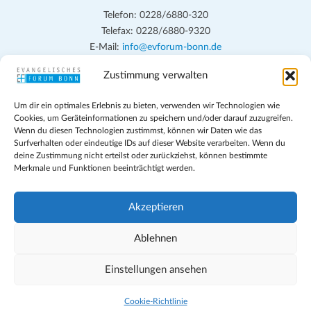
Telefon: 0228/6880-320
Telefax: 0228/6880-9320
E-Mail:
info@evforum-bonn.de
Zustimmung verwalten
Das Evangelische Forum Bonn will in seinen zentralen
Veranstaltungen und den Angeboten vor Ort auf Grundfragen des
Um dir ein optimales Erlebnis zu bieten, verwenden wir Technologien wie
persönlichen, beruflichen, kirchlichen und öffentlichen Lebens
Cookies, um Geräteinformationen zu speichern und/oder darauf zuzugreifen.
eingehen, zu offener Begegnung und ehrlicher Auseinandersetzung
Wenn du diesen Technologien zustimmst, können wir Daten wie das
anregen und mithelfen, aus der Verheißung des Evangeliums heraus
Surfverhalten oder eindeutige IDs auf dieser Website verarbeiten. Wenn du
deine Zustimmung nicht erteilst oder zurückziehst, können bestimmte
im individuellen und gesellschaftlichen Leben verantwortlich zu
Merkmale und Funktionen beeinträchtigt werden.
denken, zu reden und zu handeln.
Impressum
Akzeptieren
Datenschutz
Teilnahmebedingungen
Ablehnen
Evangelische Kirche in Bonn
Cookie-Richtlinie (EU)
Einstellungen ansehen
Geschäftsbedingungen
Cookie-Richtlinie