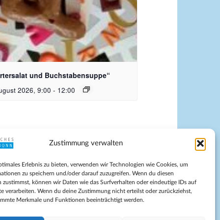
dquelle_ Pixabay Free_Christoph
nersmann
rtersalat und Buchstabensuppe“
ugust 2026, 9:00
-
12:00
Zustimmung verwalten
pressum
ptimales Erlebnis zu bieten, verwenden wir Technologien wie Cookies, um
tenschutz
ationen zu speichern und/oder darauf zuzugreifen. Wenn du diesen
ilnahmebedingungen
 zustimmst, können wir Daten wie das Surfverhalten oder eindeutige IDs auf
te verarbeiten. Wenn du deine Zustimmung nicht erteilst oder zurückziehst,
Evangelische Kirche in Bonn
immte Merkmale und Funktionen beeinträchtigt werden.
kie-Richtlinie (EU)
schäftsbedingungen