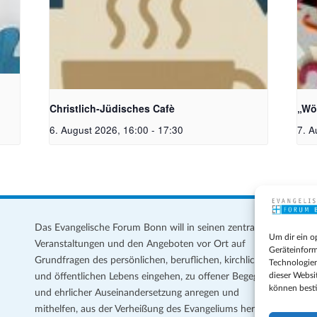
Christlich-Jüdisches Cafe | Bildquelle: KI
Bil
generiert
Mei
Christlich-Jüdisches Cafè
„Wö
6. August 2026, 16:00
-
17:30
7. A
Das Evangelische Forum Bonn will in seinen zentralen
Im
Um dir ein o
Veranstaltungen und den Angeboten vor Ort auf
Da
Geräteinform
Grundfragen des persönlichen, beruflichen, kirchlichen
Te
Technologien
dieser Websi
und öffentlichen Lebens eingehen, zu offener Begegnung
können best
und ehrlicher Auseinandersetzung anregen und
Coo
mithelfen, aus der Verheißung des Evangeliums heraus
Ge