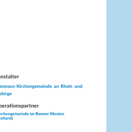
nstalter
Emmaus-Kirchengemeinde an Rhein und
ebirge
erationspartner
irchengemeinde im Bonner Westen
enforst)