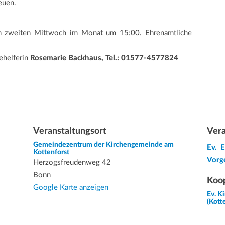
euen.
eden zweiten Mittwoch im Monat um 15:00. Ehrenamtliche
ehelferin
Rosemarie Backhaus, Tel.: 01577-4577824
Veranstaltungsort
Vera
Gemeindezentrum der Kirchengemeinde am
Ev. 
Kottenforst
Vorg
Herzogsfreudenweg 42
Bonn
Koop
Google Karte anzeigen
Ev. K
(Kott