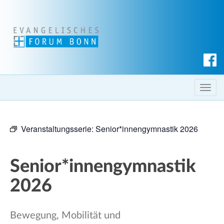
S
u
c
T
h
o
e
g
n
Veranstaltungsserie:
Senior*innengymnastik 2026
g
l
e
Senior*innengymnastik
n
a
2026
v
i
Bewegung, Mobilität und
g