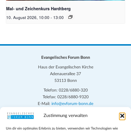
Mal- und Zeichenkurs Hardtberg
10. August 2026, 10:00
-
13:00
Evangelisches Forum Bonn
Haus der Evangelischen Kirche
Adenauerallee 37
53113 Bonn
Telefon: 0228/6880-320
Telefax: 0228/6880-9320
E-Mail:
info@evforum-bonn.de
Zustimmung verwalten
Das Evangelische Forum Bonn will in seinen zentralen
Veranstaltungen und den Angeboten vor Ort auf Grundfragen des
Um dir ein optimales Erlebnis zu bieten, verwenden wir Technologien wie
persönlichen, beruflichen, kirchlichen und öffentlichen Lebens