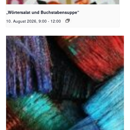
Bildquelle_ Pixabay Free_Christoph Meinersmann
„Wörtersalat und Buchstabensuppe“
10. August 2026, 9:00
-
12:00
Unsplash_RhondaK Native Florida Folk Artist