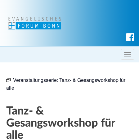
S
u
c
T
h
o
e
g
n
Veranstaltungsserie:
Tanz- & Gesangsworkshop für
g
alle
l
e
n
Tanz- &
a
v
Gesangsworkshop für
i
alle
g