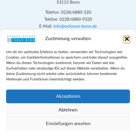
53113 Bonn
Telefon: 0228/6880-320
Telefax: 0228/6880-9320
E-Mail:
info@evforum-bonn.de
Zustimmung verwalten
Das Evangelische Forum Bonn will in seinen zentralen
Veranstaltungen und den Angeboten vor Ort auf Grundfragen des
Um dir ein optimales Erlebnis zu bieten, verwenden wir Technologien wie
persönlichen, beruflichen, kirchlichen und öffentlichen Lebens
Cookies, um Geräteinformationen zu speichern und/oder darauf zuzugreifen.
eingehen, zu offener Begegnung und ehrlicher Auseinandersetzung
Wenn du diesen Technologien zustimmst, können wir Daten wie das
anregen und mithelfen, aus der Verheißung des Evangeliums heraus
Surfverhalten oder eindeutige IDs auf dieser Website verarbeiten. Wenn du
deine Zustimmung nicht erteilst oder zurückziehst, können bestimmte
im individuellen und gesellschaftlichen Leben verantwortlich zu
Merkmale und Funktionen beeinträchtigt werden.
denken, zu reden und zu handeln.
Impressum
Akzeptieren
Datenschutz
Teilnahmebedingungen
Ablehnen
Evangelische Kirche in Bonn
Cookie-Richtlinie (EU)
Einstellungen ansehen
Geschäftsbedingungen