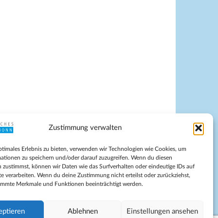
Zustimmung verwalten
pressum
ptimales Erlebnis zu bieten, verwenden wir Technologien wie Cookies, um
tenschutz
ationen zu speichern und/oder darauf zuzugreifen. Wenn du diesen
ilnahmebedingungen
 zustimmst, können wir Daten wie das Surfverhalten oder eindeutige IDs auf
te verarbeiten. Wenn du deine Zustimmung nicht erteilst oder zurückziehst,
Evangelische Kirche in Bonn
immte Merkmale und Funktionen beeinträchtigt werden.
kie-Richtlinie (EU)
schäftsbedingungen
eptieren
Ablehnen
Einstellungen ansehen