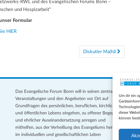
nnetzwerks-RWL und des Evangelischen Forums Bonn –
enschen und Hospizarbeit“
unser Formular
Sie HIER
Diskutier Ma(h)l
Das Evangelische Forum Bonn will in seinen zentralen
Im
Um dir ein o
Veranstaltungen und den Angeboten vor Ort auf
Da
Geräteinform
Grundfragen des persönlichen, beruflichen, kirchlichen
Te
Technologien
dieser Websi
und öffentlichen Lebens eingehen, zu offener Begegnung
können best
und ehrlicher Auseinandersetzung anregen und
Coo
mithelfen, aus der Verheißung des Evangeliums heraus
Ge
im individuellen und gesellschaftlichen Leben
Akz