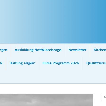
ungen
Ausbildung Notfallseelsorge
Newsletter
Kirchen
26
Haltung zeigen!
Klima Programm 2026
Qualifizier
S
e