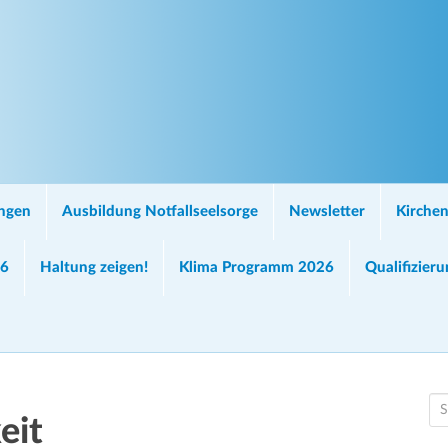
ungen
Ausbildung Notfallseelsorge
Newsletter
Kirchen
26
Haltung zeigen!
Klima Programm 2026
Qualifizier
S
eit
e