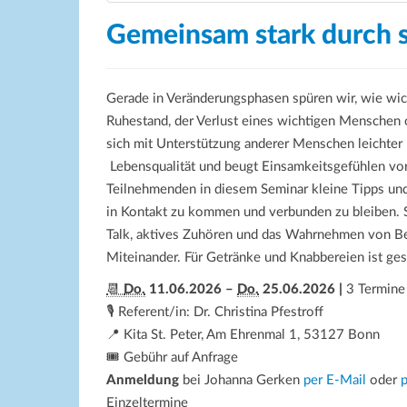
Gemeinsam stark durch s
Gerade in Veränderungsphasen spüren wir, wie wich
Ruhestand, der Verlust eines wichtigen Menschen o
sich mit Unterstützung anderer Menschen leichter
Lebensqualität und beugt Einsamkeitsgefühlen vor
Teilnehmenden in diesem Seminar kleine Tipps un
in Kontakt zu kommen und verbunden zu bleiben. S
Talk, aktives Zuhören und das Wahrnehmen von B
Miteinander. Für Getränke und Knabbereien ist ges
📆
Do.
11.06.2026 –
Do.
25.06.2026 |
3 Termine
🎙️ Referent/in: Dr. Christina Pfestroff
📍
Kita St. Peter
,
Am Ehrenmal 1
,
53127 Bonn
🎟️ Gebühr auf Anfrage
Anmeldung
bei Johanna Gerken
per E-Mail
oder
p
Einzeltermine