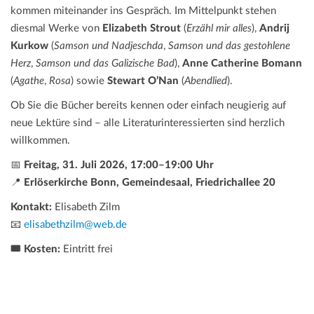
kommen miteinander ins Gespräch. Im Mittelpunkt stehen
diesmal Werke von
Elizabeth Strout
(
Erzähl mir alles
),
Andrij
Kurkow
(
Samson und Nadjeschda
,
Samson und das gestohlene
Herz
,
Samson und das Galizische Bad
),
Anne Catherine Bomann
(
Agathe
,
Rosa
) sowie
Stewart O’Nan
(
Abendlied
).
Ob Sie die Bücher bereits kennen oder einfach neugierig auf
neue Lektüre sind – alle Literaturinteressierten sind herzlich
willkommen.
📅
Freitag, 31. Juli 2026, 17:00–19:00 Uhr
📍
Erlöserkirche Bonn, Gemeindesaal, Friedrichallee 20
Kontakt:
Elisabeth Zilm
📧
elisabethzilm@web.de
🎟️ Kosten:
Eintritt frei