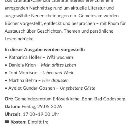
Das Literatur-Café lädt Literaturinteressierte zu einem
anregenden Nachmittag rund um aktuelle Literatur und
ausgewählte Neuerscheinungen ein. Gemeinsam werden
Bücher vorgestellt, entdeckt und besprochen – mit Raum für
Austausch über Geschichten, Themen und persönliche
Leseeindrücke.
In dieser Ausgabe werden vorgestellt:
• Katharina Höller –
Wild wuchern
• Daniela Krien –
Mein drittes Leben
• Toni Morrison –
Leben und Werk
• Martina Behm –
Hier draussen
• Ayelet Gundar-Goshen –
Ungebetene Gäste
Ort:
Gemeindezentrum Erlöserkirche, Bonn-Bad Godesberg
Datum:
Freitag, 29.05.2026
Uhrzeit:
17.00–19.00 Uhr
🎟️ Kosten:
Eintritt frei