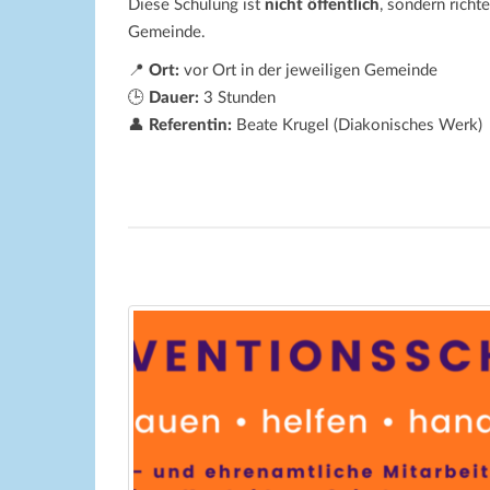
Diese Schulung ist
nicht öffentlich
, sondern richt
Gemeinde.
📍
Ort:
vor Ort in der jeweiligen Gemeinde
🕒
Dauer:
3 Stunden
👤
Referentin:
Beate Krugel (Diakonisches Werk)