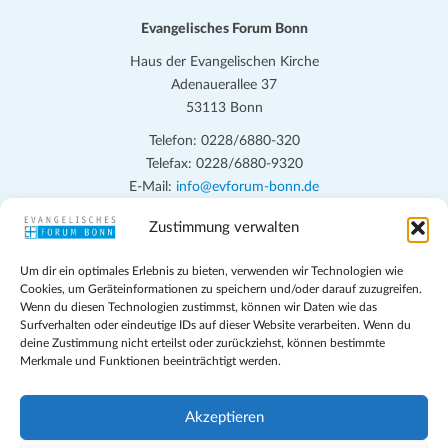
Evangelisches Forum Bonn
Haus der Evangelischen Kirche
Adenauerallee 37
53113 Bonn
Telefon: 0228/6880-320
Telefax: 0228/6880-9320
E-Mail:
info@evforum-bonn.de
Zustimmung verwalten
Das Evangelische Forum Bonn will in seinen zentralen
Veranstaltungen und den Angeboten vor Ort auf Grundfragen des
Um dir ein optimales Erlebnis zu bieten, verwenden wir Technologien wie
persönlichen, beruflichen, kirchlichen und öffentlichen Lebens
Cookies, um Geräteinformationen zu speichern und/oder darauf zuzugreifen.
eingehen, zu offener Begegnung und ehrlicher Auseinandersetzung
Wenn du diesen Technologien zustimmst, können wir Daten wie das
anregen und mithelfen, aus der Verheißung des Evangeliums heraus
Surfverhalten oder eindeutige IDs auf dieser Website verarbeiten. Wenn du
deine Zustimmung nicht erteilst oder zurückziehst, können bestimmte
im individuellen und gesellschaftlichen Leben verantwortlich zu
Merkmale und Funktionen beeinträchtigt werden.
denken, zu reden und zu handeln.
Impressum
Akzeptieren
Datenschutz