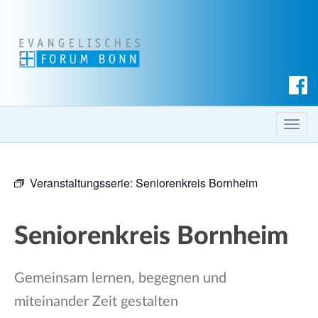
S
u
c
T
h
o
e
g
n
Veranstaltungsserie:
Seniorenkreis Bornheim
g
l
e
Seniorenkreis Bornheim
n
a
v
Gemeinsam lernen, begegnen und
i
miteinander Zeit gestalten
g