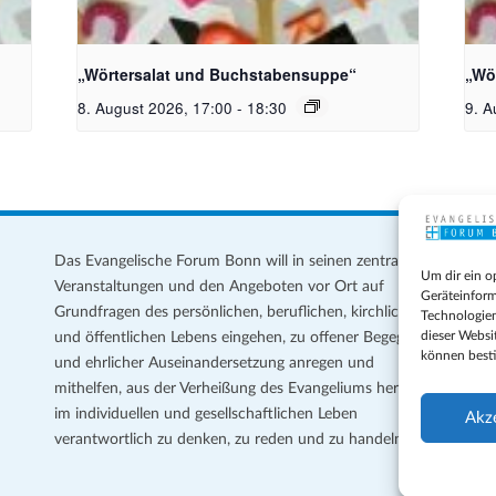
toph
Bildquelle_ Pixabay Free_Christoph
Bil
Meinersmann
Mei
„Wörtersalat und Buchstabensuppe“
„Wö
8. August 2026, 17:00
-
18:30
9. A
Das Evangelische Forum Bonn will in seinen zentralen
Im
Um dir ein o
Veranstaltungen und den Angeboten vor Ort auf
Da
Geräteinform
Grundfragen des persönlichen, beruflichen, kirchlichen
Te
Technologien
dieser Websi
und öffentlichen Lebens eingehen, zu offener Begegnung
können best
und ehrlicher Auseinandersetzung anregen und
Coo
mithelfen, aus der Verheißung des Evangeliums heraus
Ge
im individuellen und gesellschaftlichen Leben
Akz
verantwortlich zu denken, zu reden und zu handeln.