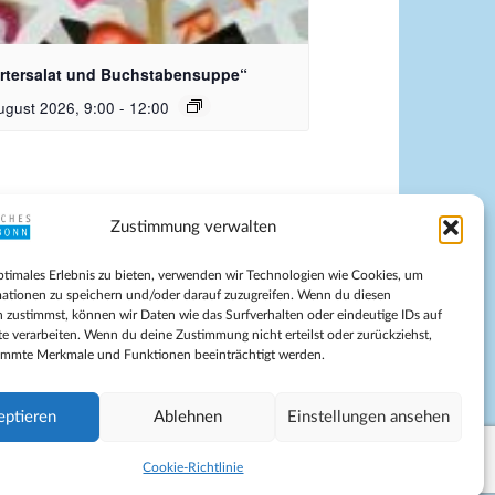
dquelle_ Pixabay Free_Christoph
nersmann
rtersalat und Buchstabensuppe“
ugust 2026, 9:00
-
12:00
Zustimmung verwalten
pressum
ptimales Erlebnis zu bieten, verwenden wir Technologien wie Cookies, um
tenschutz
ationen zu speichern und/oder darauf zuzugreifen. Wenn du diesen
ilnahmebedingungen
 zustimmst, können wir Daten wie das Surfverhalten oder eindeutige IDs auf
te verarbeiten. Wenn du deine Zustimmung nicht erteilst oder zurückziehst,
Evangelische Kirche in Bonn
immte Merkmale und Funktionen beeinträchtigt werden.
kie-Richtlinie (EU)
schäftsbedingungen
eptieren
Ablehnen
Einstellungen ansehen
Cookie-Richtlinie