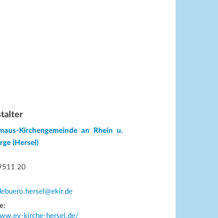
talter
maus-Kirchengemeinde an Rhein u.
rge (Hersel)
9511 20
ebuero.hersel@ekir.de
e:
www.ev-kirche-hersel.de/