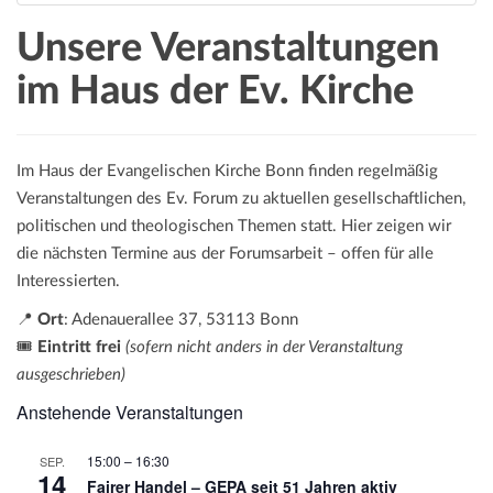
a
t
Unsere Veranstaltungen
i
im Haus der Ev. Kirche
o
n
Im Haus der Evangelischen Kirche Bonn finden regelmäßig
Veranstaltungen des Ev. Forum zu aktuellen gesellschaftlichen,
politischen und theologischen Themen statt. Hier zeigen wir
die nächsten Termine aus der Forumsarbeit – offen für alle
Interessierten.
📍
Ort
: Adenauerallee 37, 53113 Bonn
🎟️
Eintritt frei
(sofern nicht anders in der Veranstaltung
ausgeschrieben)
Anstehende Veranstaltungen
15:00
–
16:30
SEP.
14
Fairer Handel – GEPA seit 51 Jahren aktiv