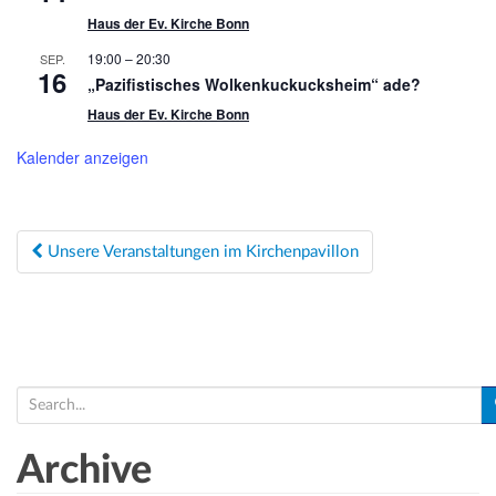
Haus der Ev. Kirche Bonn
19:00
–
20:30
SEP.
16
„Pazifistisches Wolkenkuckucksheim“ ade?
Haus der Ev. Kirche Bonn
Kalender anzeigen
Beitragsnavigation
Unsere Veranstaltungen im Kirchenpavillon
S
e
a
Archive
r