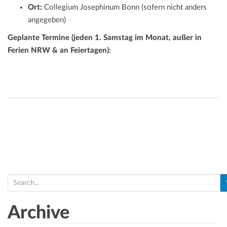
Ort:
Collegium Josephinum Bonn (sofern nicht anders
angegeben)
Geplante Termine (jeden 1. Samstag im Monat, außer in
Ferien NRW & an Feiertagen):
S
e
a
Archive
r