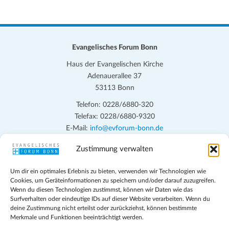
n
n
n
n
n
n
n
n
n
n
n
n
n
n
n
n
e
e
e
e
e
e
e
c
g
g
g
g
g
g
g
-
s
n
n
n
n
n
n
n
e
e
e
e
h
e
N
t
n
n
n
n
n
a
e
Evangelisches Forum Bonn
a
v
u
Haus der Evangelischen Kirche
l
i
Adenauerallee 37
n
g
t
53113 Bonn
d
a
u
Telefon: 0228/6880-320
t
A
Telefax: 0228/6880-9320
n
i
n
E-Mail:
info@evforum-bonn.de
g
o
s
n
Zustimmung verwalten
Das Evangelische Forum Bonn will in seinen zentralen
e
i
Veranstaltungen und den Angeboten vor Ort auf Grundfragen des
n
Um dir ein optimales Erlebnis zu bieten, verwenden wir Technologien wie
persönlichen, beruflichen, kirchlichen und öffentlichen Lebens
c
Cookies, um Geräteinformationen zu speichern und/oder darauf zuzugreifen.
eingehen, zu offener Begegnung und ehrlicher Auseinandersetzung
Wenn du diesen Technologien zustimmst, können wir Daten wie das
h
anregen und mithelfen, aus der Verheißung des Evangeliums heraus
Surfverhalten oder eindeutige IDs auf dieser Website verarbeiten. Wenn du
deine Zustimmung nicht erteilst oder zurückziehst, können bestimmte
im individuellen und gesellschaftlichen Leben verantwortlich zu
t
Merkmale und Funktionen beeinträchtigt werden.
denken, zu reden und zu handeln.