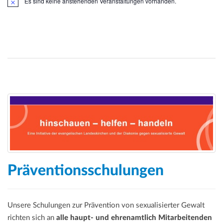
Es sind keine anstehenden Veranstaltungen vorhanden.
H
i
n
w
e
i
s
Präventionsschulungen
Unsere Schulungen zur Prävention von sexualisierter Gewalt
richten sich an
alle haupt- und ehrenamtlich Mitarbeitenden