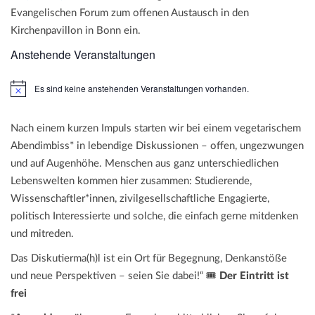
Evangelischen Forum zum offenen Austausch in den
Kirchenpavillon in Bonn ein.
Anstehende Veranstaltungen
Es sind keine anstehenden Veranstaltungen vorhanden.
H
i
n
w
Nach einem kurzen Impuls starten wir bei einem vegetarischem
e
Abendimbiss* in lebendige Diskussionen – offen, ungezwungen
i
s
und auf Augenhöhe. Menschen aus ganz unterschiedlichen
Lebenswelten kommen hier zusammen: Studierende,
Wissenschaftler*innen, zivilgesellschaftliche Engagierte,
politisch Interessierte und solche, die einfach gerne mitdenken
und mitreden.
Das Diskutierma(h)l ist ein Ort für Begegnung, Denkanstöße
und neue Perspektiven – seien Sie dabei!“ 🎟️
Der Eintritt ist
frei