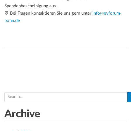
Spendenbescheinigung aus.
💬 Bei Fragen kontaktieren Sie uns gern unter
info@evforum-
bonn.de
S
e
a
Archive
r
c