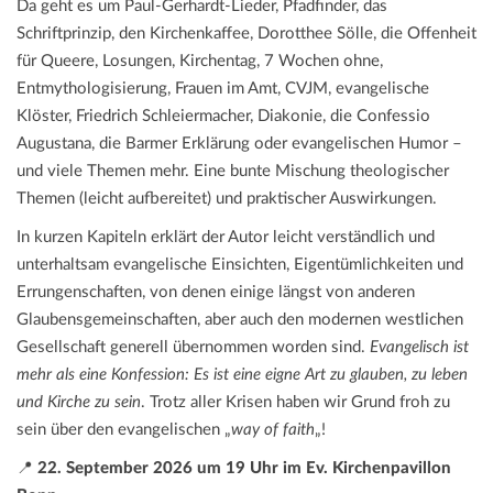
Da geht es um Paul-Gerhardt-Lieder, Pfadfinder, das
Schriftprinzip, den Kirchenkaffee, Dorotthee Sölle, die Offenheit
für Queere, Losungen, Kirchentag, 7 Wochen ohne,
Entmythologisierung, Frauen im Amt, CVJM, evangelische
Klöster, Friedrich Schleiermacher, Diakonie, die Confessio
Augustana, die Barmer Erklärung oder evangelischen Humor –
und viele Themen mehr. Eine bunte Mischung theologischer
Themen (leicht aufbereitet) und praktischer Auswirkungen.
In kurzen Kapiteln erklärt der Autor leicht verständlich und
unterhaltsam evangelische Einsichten, Eigentümlichkeiten und
Errungenschaften, von denen einige längst von anderen
Glaubensgemeinschaften, aber auch den modernen westlichen
Gesellschaft generell übernommen worden sind.
Evangelisch ist
mehr als eine Konfession: Es ist eine eigne Art zu glauben, zu leben
und Kirche zu sein
. Trotz aller Krisen haben wir Grund froh zu
sein über den evangelischen „
way of faith
„!
📍
22. September 2026 um 19 Uhr im Ev. Kirchenpavillon