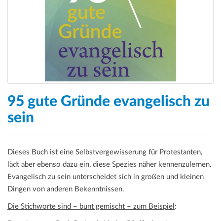
a
t
i
o
n
95 gute Gründe evangelisch zu
sein
Dieses Buch ist eine Selbstvergewisserung für Protestanten,
lädt aber ebenso dazu ein, diese Spezies näher kennenzulernen.
Evangelisch zu sein unterscheidet sich in großen und kleinen
Dingen von anderen Bekenntnissen.
Die Stichworte sind – bunt gemischt – zum Beispiel
: