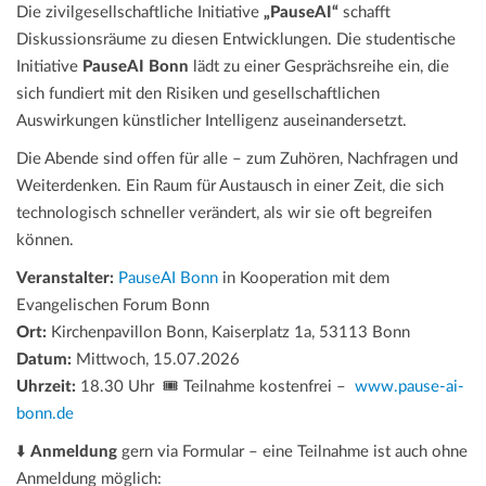
Die zivilgesellschaftliche Initiative
„PauseAI“
schafft
Diskussionsräume zu diesen Entwicklungen. Die studentische
Initiative
PauseAI Bonn
lädt zu einer Gesprächsreihe ein, die
sich fundiert mit den Risiken und gesellschaftlichen
Auswirkungen künstlicher Intelligenz auseinandersetzt.
Die Abende sind offen für alle – zum Zuhören, Nachfragen und
Weiterdenken. Ein Raum für Austausch in einer Zeit, die sich
technologisch schneller verändert, als wir sie oft begreifen
können.
Veranstalter:
PauseAI Bonn
in Kooperation mit dem
Evangelischen Forum Bonn
Ort:
Kirchenpavillon Bonn, Kaiserplatz 1a, 53113 Bonn
Datum:
Mittwoch, 15.07.2026
Uhrzeit:
18.30 Uhr 🎟️ Teilnahme kostenfrei –
www.pause-ai-
bonn.de
⬇️
Anmeldung
gern via Formular – eine Teilnahme ist auch ohne
Anmeldung möglich: