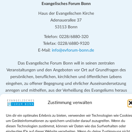
Evangelisches Forum Bonn
Haus der Evangelischen Kirche
Adenauerallee 37
53113 Bonn
Telefon: 0228/6880-320
Telefax: 0228/6880-9320
E-Mail:
info@evforum-bonn.de
Das Evangelische Forum Bonn will in seinen zentralen
Veranstaltungen und den Angeboten vor Ort auf Grundfragen des
persönlichen, beruflichen, kirchlichen und öffentlichen Lebens
eingehen, zu offener Begegnung und ehrlicher Auseinandersetzung
anregen und mithelfen, aus der Verheißung des Evangeliums heraus
im individuellen und gesellschaftlichen Leben verantwortlich zu
Zustimmung verwalten
denken, zu reden und zu handeln.
Um dir ein optimales Erlebnis zu bieten, verwenden wir Technologien wie Cookies
Impressum
um Geräteinformationen zu speichern und/oder darauf zuzugreifen. Wenn du
Datenschutz
diesen Technologien zustimmst, können wir Daten wie das Surfverhalten oder
Teilnahmebedingungen
eindeutige IDs auf dieser Website verarbeiten. Wenn du deine Zustimmung nicht