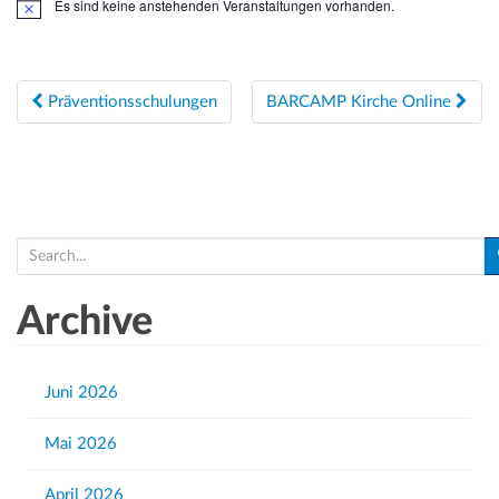
Es sind keine anstehenden Veranstaltungen vorhanden.
H
i
n
w
e
Beitragsnavigation
i
Präventionsschulungen
BARCAMP Kirche Online
s
S
e
a
Archive
r
c
h
Juni 2026
f
Mai 2026
o
r
April 2026