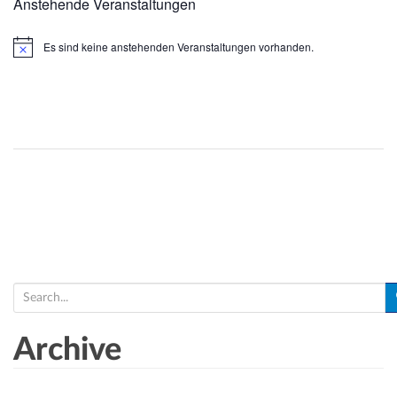
Anstehende Veranstaltungen
Es sind keine anstehenden Veranstaltungen vorhanden.
H
i
n
w
e
i
s
S
e
a
Archive
r
c