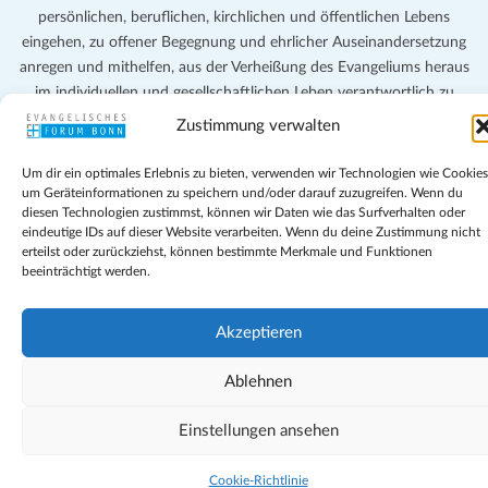
persönlichen, beruflichen, kirchlichen und öffentlichen Lebens
eingehen, zu offener Begegnung und ehrlicher Auseinandersetzung
anregen und mithelfen, aus der Verheißung des Evangeliums heraus
im individuellen und gesellschaftlichen Leben verantwortlich zu
denken, zu reden und zu handeln.
Zustimmung verwalten
Impressum
Um dir ein optimales Erlebnis zu bieten, verwenden wir Technologien wie Cookies
Datenschutz
um Geräteinformationen zu speichern und/oder darauf zuzugreifen. Wenn du
diesen Technologien zustimmst, können wir Daten wie das Surfverhalten oder
Teilnahmebedingungen
eindeutige IDs auf dieser Website verarbeiten. Wenn du deine Zustimmung nicht
Evangelische Kirche in Bonn
erteilst oder zurückziehst, können bestimmte Merkmale und Funktionen
Cookie-Richtlinie (EU)
beeinträchtigt werden.
Geschäftsbedingungen
Akzeptieren
Ablehnen
Einstellungen ansehen
Cookie-Richtlinie