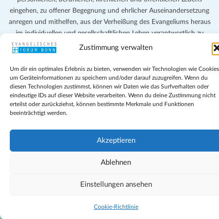
eingehen, zu offener Begegnung und ehrlicher Auseinandersetzung
anregen und mithelfen, aus der Verheißung des Evangeliums heraus
im individuellen und gesellschaftlichen Leben verantwortlich zu
denken, zu reden und zu handeln.
Zustimmung verwalten
Impressum
Um dir ein optimales Erlebnis zu bieten, verwenden wir Technologien wie Cookies
Datenschutz
um Geräteinformationen zu speichern und/oder darauf zuzugreifen. Wenn du
diesen Technologien zustimmst, können wir Daten wie das Surfverhalten oder
Teilnahmebedingungen
eindeutige IDs auf dieser Website verarbeiten. Wenn du deine Zustimmung nicht
Evangelische Kirche in Bonn
erteilst oder zurückziehst, können bestimmte Merkmale und Funktionen
Cookie-Richtlinie (EU)
beeinträchtigt werden.
Geschäftsbedingungen
Akzeptieren
Ablehnen
Einstellungen ansehen
Cookie-Richtlinie