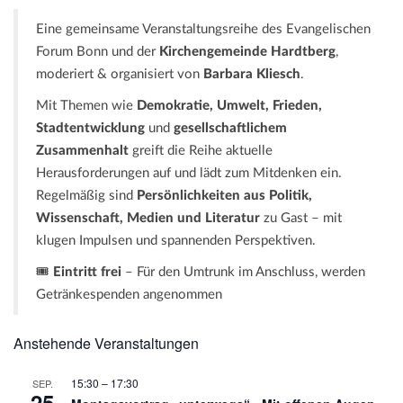
a
t
Eine gemeinsame Veranstaltungsreihe des Evangelischen
i
Forum Bonn und der
Kirchengemeinde Hardtberg
,
o
moderiert & organisiert von
Barbara Kliesch
.
n
Mit Themen wie
Demokratie, Umwelt, Frieden,
Stadtentwicklung
und
gesellschaftlichem
Zusammenhalt
greift die Reihe aktuelle
Herausforderungen auf und lädt zum Mitdenken ein.
Regelmäßig sind
Persönlichkeiten aus Politik,
Wissenschaft, Medien und Literatur
zu Gast – mit
klugen Impulsen und spannenden Perspektiven.
🎟️
Eintritt frei
– Für den Umtrunk im Anschluss, werden
Getränkespenden angenommen
Anstehende Veranstaltungen
15:30
–
17:30
SEP.
25