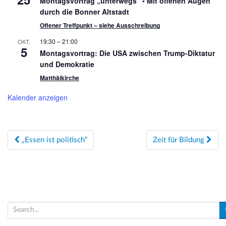
Montagsvortrag „unterwegs“ • Mit offenen Augen
durch die Bonner Altstadt
Offener Treffpunkt – siehe Ausschreibung
19:30
–
21:00
OKT.
5
Montagsvortrag: Die USA zwischen Trump-Diktatur
und Demokratie
Matthäikirche
Kalender anzeigen
Beitragsnavigation
„Essen ist politisch“
Zeit für Bildung
S
e