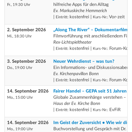
a
hilfreiche Apps für den Alltag
Fr., 19:30 Uhr
t
Ev. Markuskirche Hemmerich
i
|
kostenfrei |
Vor-zeit
Eintritt:
Kurs-Nr.:
o
2. September 2026
„Along The River“ – Dokumentarfilm 
n
Filmvorführung mit anschließendem Fil
Mi., 18:30 Uhr
Rex-Lichtspieltheater
|
kostenfrei |
Forum-Koo
Eintritt:
Kurs-Nr.:
3. September 2026
Neuer Wehrdienst – was tun?
Ein Informations- und Diskussionsabend
Do., 19:00 Uhr
Ev. Kirchenpavillon Bonn
|
kostenfrei |
Forum-Koop
Eintritt:
Kurs-Nr.:
14. September 2026
Fairer Handel – GEPA seit 51 Jahren ak
Globale Zusammenhänge verstehen – fai
Mo., 15:00 Uhr
Haus der Ev. Kirche Bonn
|
kostenfrei |
EvFiR
Eintritt:
Kurs-Nr.:
14. September 2026
Im Geist der Zuversicht • Wie wir d
Buchvorstellung und Gespräch mit Dr. 
Mo., 19:00 Uhr