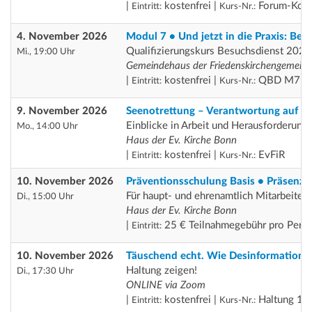
|
kostenfrei |
Forum-Koo
Eintritt:
Kurs-Nr.:
4. November 2026
Modul 7 • Und jetzt in die Praxis: Be
Qualifizierungskurs Besuchsdienst 2026
Mi., 19:00 Uhr
Gemeindehaus der Friedenskirchengemein
|
kostenfrei |
QBD M7
Eintritt:
Kurs-Nr.:
9. November 2026
Seenotrettung – Verantwortung auf S
Einblicke in Arbeit und Herausforderung
Mo., 14:00 Uhr
Haus der Ev. Kirche Bonn
|
kostenfrei |
EvFiR
Eintritt:
Kurs-Nr.:
10. November 2026
Präventionsschulung Basis • Präsenz
Für haupt- und ehrenamtlich Mitarbeiten
Di., 15:00 Uhr
Haus der Ev. Kirche Bonn
|
25 € Teilnahmegebühr pro Pers
Eintritt:
10. November 2026
Täuschend echt. Wie Desinformation w
Haltung zeigen!
Di., 17:30 Uhr
ONLINE via Zoom
|
kostenfrei |
Haltung 10
Eintritt:
Kurs-Nr.: