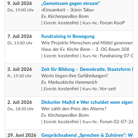
9. Juli 2026
„Gemeinsam gegen einsam“
»Einsamkeit – (k)ein Tabu«
Do., 19:00 Uhr
Ev. Kirchenpavillon Bonn
|
kostenfrei |
Forum KooP
Eintritt:
Kurs-Nr.:
7. Juli 2026
Fundraising in Bewegung
Wie Projekte Menschen und Mittel gewinnen
Di., 15:00 Uhr
Haus der Ev. Kirche Bonn – 3. OG Raum 308
|
kostenfrei |
Fundraising 07-0
Eintritt:
Kurs-Nr.:
3. Juli 2026
Zeit für Bildung – Demokratie, Staatsform in 
Worin liegen ihre Gefährdungen?
Fr., 19:30 Uhr
Ev. Markuskirche Hemmerich
|
kostenfrei |
Vor-zeit
Eintritt:
Kurs-Nr.:
2. Juli 2026
Diskutier Ma(h)l • Wer schuldet wem eigentli
Wer zahlt den Preis des Alterns?
Do., 18:30 Uhr
Ev. Kirchenpavillon Bonn
|
kostenfrei |
Forum 02-07-26
Eintritt:
Kurs-Nr.:
29. Juni 2026
Gesprächsabend „Sprechen & Zuhören”: Wie g