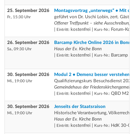
25. September 2026
Montagsvortrag „unterwegs“ • Mit off
geführt von Dr. Uschi Lobin, zert. Gästef
Fr., 15:30 Uhr
Offener Treffpunkt – siehe Ausschreibung
|
kostenfrei |
Forum-Koo
Eintritt:
Kurs-Nr.:
26. September 2026
Barcamp Kirche Online 2026 in Bonn
Haus der Ev. Kirche Bonn
Sa., 09:30 Uhr
|
kostenfrei |
Barcamp 2
Eintritt:
Kurs-Nr.:
30. September 2026
Modul 2 • Demenz besser verstehen, W
Qualifizierungskurs Besuchsdienst 2026
Mi., 19:00 Uhr
Gemeindehaus der Friedenskirchengemein
|
kostenfrei |
QBD M2
Eintritt:
Kurs-Nr.:
30. September 2026
Jenseits der Staatsraison
Historische Verantwortung, Völkerrecht 
Mi., 19:00 Uhr
Haus der Ev. Kirche Bonn
|
kostenfrei |
HdK 30-09
Eintritt:
Kurs-Nr.: