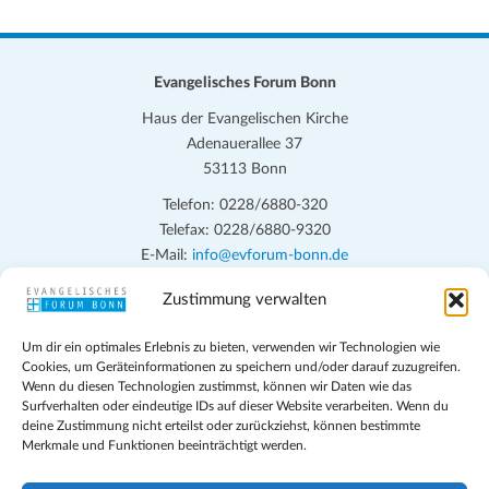
Evangelisches Forum Bonn
Haus der Evangelischen Kirche
Adenauerallee 37
53113 Bonn
Telefon: 0228/6880-320
Telefax: 0228/6880-9320
E-Mail:
info@evforum-bonn.de
Zustimmung verwalten
Das Evangelische Forum Bonn will in seinen zentralen
Veranstaltungen und den Angeboten vor Ort auf Grundfragen des
Um dir ein optimales Erlebnis zu bieten, verwenden wir Technologien wie
persönlichen, beruflichen, kirchlichen und öffentlichen Lebens
Cookies, um Geräteinformationen zu speichern und/oder darauf zuzugreifen.
eingehen, zu offener Begegnung und ehrlicher Auseinandersetzung
Wenn du diesen Technologien zustimmst, können wir Daten wie das
anregen und mithelfen, aus der Verheißung des Evangeliums heraus
Surfverhalten oder eindeutige IDs auf dieser Website verarbeiten. Wenn du
deine Zustimmung nicht erteilst oder zurückziehst, können bestimmte
im individuellen und gesellschaftlichen Leben verantwortlich zu
Merkmale und Funktionen beeinträchtigt werden.
denken, zu reden und zu handeln.