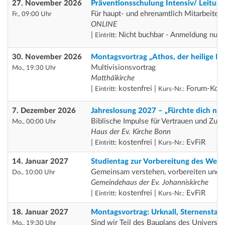
27. November 2026
Präventionsschulung Intensiv/ Leitung
Für haupt- und ehrenamtlich Mitarbeiten
Fr., 09:00 Uhr
ONLINE
|
Nicht buchbar - Anmeldung nur ü
Eintritt:
30. November 2026
Montagsvortrag „Athos, der heilige Be
Multivisionsvortrag
Mo., 19:30 Uhr
Matthäikirche
|
kostenfrei |
Forum-Koo
Eintritt:
Kurs-Nr.:
7. Dezember 2026
Jahreslosung 2027 – „Fürchte dich nicht
Biblische Impulse für Vertrauen und Zuve
Mo., 00:00 Uhr
Haus der Ev. Kirche Bonn
|
kostenfrei |
EvFiR
Eintritt:
Kurs-Nr.:
14. Januar 2027
Studientag zur Vorbereitung des Welt
Gemeinsam verstehen, vorbereiten und g
Do., 10:00 Uhr
Gemeindehaus der Ev. Johanniskirche
|
kostenfrei |
EvFiR
Eintritt:
Kurs-Nr.:
18. Januar 2027
Montagsvortrag: Urknall, Sternenstau
Sind wir Teil des Bauplans des Universu
Mo., 19:30 Uhr