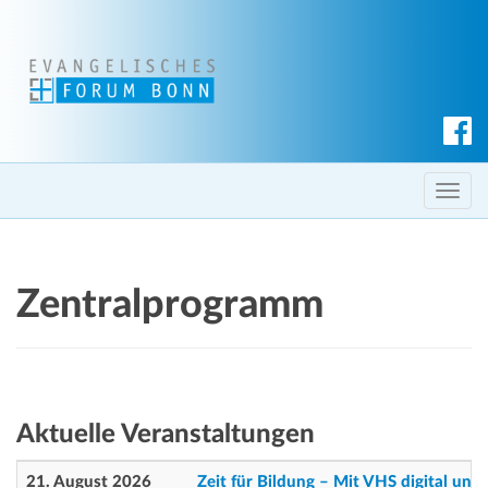
S
u
c
T
h
o
e
g
n
g
Zentralprogramm
l
e
n
a
v
Aktuelle Veranstaltungen
i
g
21. August 2026
Zeit für Bildung – Mit VHS digital unt