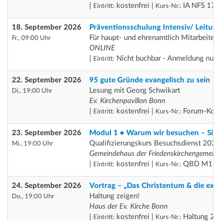
|
kostenfrei |
IA NFS 17-
Eintritt:
Kurs-Nr.:
18. September 2026
Präventionsschulung Intensiv/ Leitung
Für haupt- und ehrenamtlich Mitarbeiten
Fr., 09:00 Uhr
ONLINE
|
Nicht buchbar - Anmeldung nur ü
Eintritt:
22. September 2026
95 gute Gründe evangelisch zu sein
Lesung mit Georg Schwikart
Di., 19:00 Uhr
Ev. Kirchenpavillon Bonn
|
kostenfrei |
Forum-Koop
Eintritt:
Kurs-Nr.:
23. September 2026
Modul 1 • Warum wir besuchen – Sinn
Qualifizierungskurs Besuchsdienst 2026
Mi., 19:00 Uhr
Gemeindehaus der Friedenskirchengemein
|
kostenfrei |
QBD M1
Eintritt:
Kurs-Nr.:
24. September 2026
Vortrag – „Das Christentum & die ext
Haltung zeigen!
Do., 19:00 Uhr
Haus der Ev. Kirche Bonn
|
kostenfrei |
Haltung 24
Eintritt:
Kurs-Nr.: