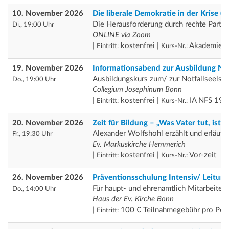
10. November 2026
Die liberale Demokratie in der Krise
Die Herausforderung durch rechte Partei
Di., 19:00 Uhr
ONLINE via Zoom
|
kostenfrei |
Akademie H
Eintritt:
Kurs-Nr.:
19. November 2026
Informationsabend zur Ausbildung Not
Ausbildungskurs zum/ zur Notfallseelsor
Do., 19:00 Uhr
Collegium Josephinum Bonn
|
kostenfrei |
IA NFS 19-
Eintritt:
Kurs-Nr.:
20. November 2026
Zeit für Bildung – „Was Vater tut, ist 
Alexander Wolfshohl erzählt und erläute
Fr., 19:30 Uhr
Ev. Markuskirche Hemmerich
|
kostenfrei |
Vor-zeit
Eintritt:
Kurs-Nr.:
26. November 2026
Präventionsschulung Intensiv/ Leitung
Für haupt- und ehrenamtlich Mitarbeiten
Do., 14:00 Uhr
Haus der Ev. Kirche Bonn
|
100 € Teilnahmegebühr pro Per
Eintritt: