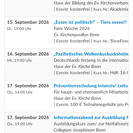
Haus der Bildung des Ev. Kirchenverbande
|
kostenfrei |
Akademie H
Eintritt:
Kurs-Nr.:
15. September 2026
„Essen ist politisch!“ – Tiere essen!? Ei
Faire Woche 2026
Di., 19:00 Uhr
Ev. Kirchenpavillon Bonn
|
kostenfrei |
SlowFood 1
Eintritt:
Kurs-Nr.:
16. September 2026
„Pazifistisches Wolkenkuckucksheim“ 
Deutschlands (Irr)weg in die internation
Mi., 19:00 Uhr
Haus der Ev. Kirche Bonn
|
kostenfrei |
HdK 16-09
Eintritt:
Kurs-Nr.:
17. September 2026
Präventionsschulung Intensiv/ Leitung
Für haupt- und ehrenamtlich Mitarbeiten
Do., 14:00 Uhr
Haus der Ev. Kirche Bonn
|
100 € Teilnahmegebühr pro Per
Eintritt:
17. September 2026
Informationsabend zur Ausbildung Not
Ausbildungskurs zum/ zur Notfallseelsor
Do., 19:00 Uhr
Collegium Josephinum Bonn