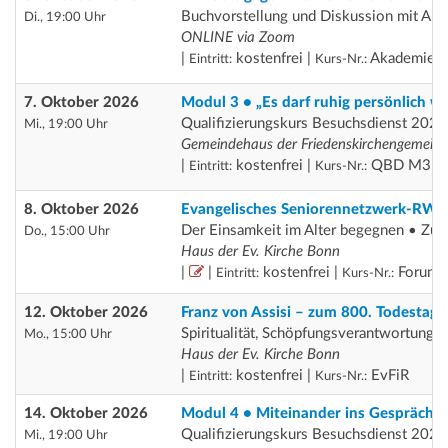
Buchvorstellung und Diskussion mit Ar
Di., 19:00 Uhr
ONLINE via Zoom
|
kostenfrei |
Akademie H
Eintritt:
Kurs-Nr.:
7. Oktober 2026
Modul 3 • „Es darf ruhig persönlich 
Qualifizierungskurs Besuchsdienst 2026
Mi., 19:00 Uhr
Gemeindehaus der Friedenskirchengemein
|
kostenfrei |
QBD M3
Eintritt:
Kurs-Nr.:
8. Oktober 2026
Evangelisches Seniorennetzwerk-RWL
Der Einsamkeit im Alter begegnen • Zugä
Do., 15:00 Uhr
Haus der Ev. Kirche Bonn
|
|
kostenfrei |
Forum 
Eintritt:
Kurs-Nr.:
12. Oktober 2026
Franz von Assisi – zum 800. Todestag
Spiritualität, Schöpfungsverantwortung u
Mo., 15:00 Uhr
Haus der Ev. Kirche Bonn
|
kostenfrei |
EvFiR
Eintritt:
Kurs-Nr.:
14. Oktober 2026
Modul 4 • Miteinander ins Gespräch
Qualifizierungskurs Besuchsdienst 2026
Mi., 19:00 Uhr