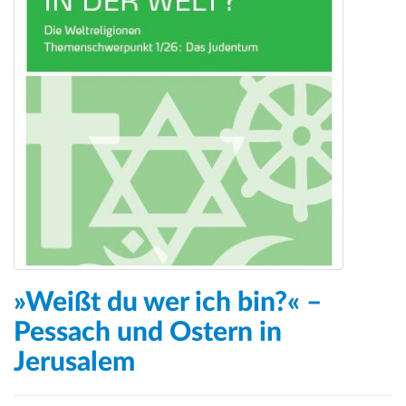
»Weißt du wer ich bin?« –
Pessach und Ostern in
Jerusalem