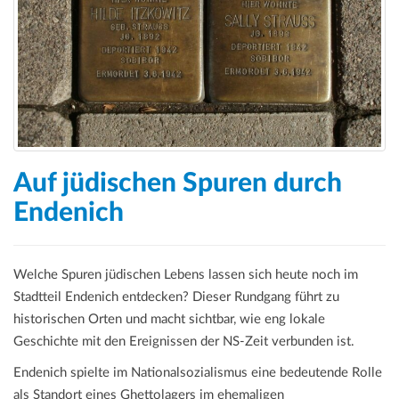
a
t
i
o
n
Auf jüdischen Spuren durch
Endenich
Welche Spuren jüdischen Lebens lassen sich heute noch im
Stadtteil Endenich entdecken? Dieser Rundgang führt zu
historischen Orten und macht sichtbar, wie eng lokale
Geschichte mit den Ereignissen der NS-Zeit verbunden ist.
Endenich spielte im Nationalsozialismus eine bedeutende Rolle
als Standort eines Ghettolagers im ehemaligen