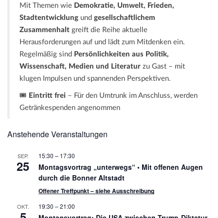
Mit Themen wie
Demokratie, Umwelt, Frieden,
Stadtentwicklung
und
gesellschaftlichem
Zusammenhalt
greift die Reihe aktuelle
Herausforderungen auf und lädt zum Mitdenken ein.
Regelmäßig sind
Persönlichkeiten aus Politik,
Wissenschaft, Medien und Literatur
zu Gast – mit
klugen Impulsen und spannenden Perspektiven.
🎟️
Eintritt frei
– Für den Umtrunk im Anschluss, werden
Getränkespenden angenommen
Anstehende Veranstaltungen
15:30
–
17:30
SEP.
25
Montagsvortrag „unterwegs“ • Mit offenen Augen
durch die Bonner Altstadt
Offener Treffpunkt – siehe Ausschreibung
19:30
–
21:00
OKT.
5
Montagsvortrag: Die USA zwischen Trump-Diktatur