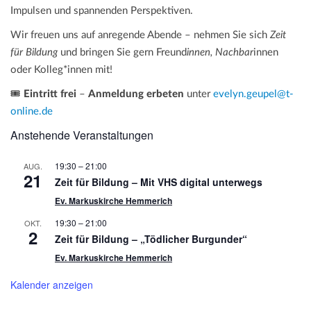
Impulsen und spannenden Perspektiven.
Wir freuen uns auf anregende Abende – nehmen Sie sich
Zeit
für Bildung
und bringen Sie gern Freund
innen, Nachbar
innen
oder Kolleg*innen mit!
🎟️
Eintritt frei
–
Anmeldung erbeten
unter
evelyn.geupel@t-
online.de
Anstehende Veranstaltungen
19:30
–
21:00
AUG.
21
Zeit für Bildung – Mit VHS digital unterwegs
Ev. Markuskirche Hemmerich
19:30
–
21:00
OKT.
2
Zeit für Bildung – „Tödlicher Burgunder“
Ev. Markuskirche Hemmerich
Kalender anzeigen