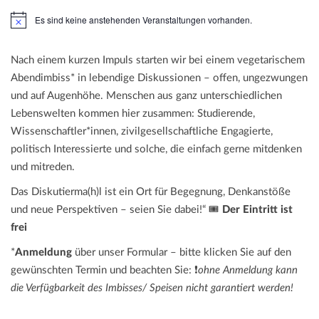
Es sind keine anstehenden Veranstaltungen vorhanden.
H
i
n
w
Nach einem kurzen Impuls starten wir bei einem vegetarischem
e
Abendimbiss* in lebendige Diskussionen – offen, ungezwungen
i
s
und auf Augenhöhe. Menschen aus ganz unterschiedlichen
Lebenswelten kommen hier zusammen: Studierende,
Wissenschaftler*innen, zivilgesellschaftliche Engagierte,
politisch Interessierte und solche, die einfach gerne mitdenken
und mitreden.
Das Diskutierma(h)l ist ein Ort für Begegnung, Denkanstöße
und neue Perspektiven – seien Sie dabei!“ 🎟️
Der Eintritt ist
frei
*
Anmeldung
über unser Formular – bitte klicken Sie auf den
gewünschten Termin und beachten Sie: ❗
ohne Anmeldung kann
die Verfügbarkeit des Imbisses/ Speisen nicht garantiert werden!