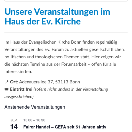
a
t
Unsere Veranstaltungen im
i
Haus der Ev. Kirche
o
n
Im Haus der Evangelischen Kirche Bonn finden regelmäßig
Veranstaltungen des Ev. Forum zu aktuellen gesellschaftlichen,
politischen und theologischen Themen statt. Hier zeigen wir
die nächsten Termine aus der Forumsarbeit – offen für alle
Interessierten.
📍
Ort
: Adenauerallee 37, 53113 Bonn
🎟️
Eintritt frei
(sofern nicht anders in der Veranstaltung
ausgeschrieben)
Anstehende Veranstaltungen
15:00
–
16:30
SEP.
14
Fairer Handel – GEPA seit 51 Jahren aktiv