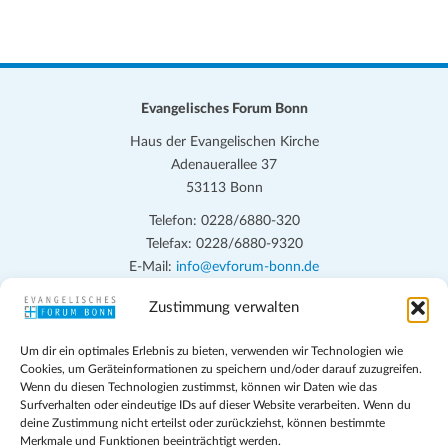
Evangelisches Forum Bonn
Haus der Evangelischen Kirche
Adenauerallee 37
53113 Bonn
Telefon: 0228/6880-320
Telefax: 0228/6880-9320
E-Mail:
info@evforum-bonn.de
Zustimmung verwalten
Das Evangelische Forum Bonn will in seinen zentralen
Veranstaltungen und den Angeboten vor Ort auf Grundfragen des
Um dir ein optimales Erlebnis zu bieten, verwenden wir Technologien wie
persönlichen, beruflichen, kirchlichen und öffentlichen Lebens
Cookies, um Geräteinformationen zu speichern und/oder darauf zuzugreifen.
eingehen, zu offener Begegnung und ehrlicher Auseinandersetzung
Wenn du diesen Technologien zustimmst, können wir Daten wie das
anregen und mithelfen, aus der Verheißung des Evangeliums heraus
Surfverhalten oder eindeutige IDs auf dieser Website verarbeiten. Wenn du
deine Zustimmung nicht erteilst oder zurückziehst, können bestimmte
im individuellen und gesellschaftlichen Leben verantwortlich zu
Merkmale und Funktionen beeinträchtigt werden.