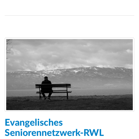
Evangelisches
Seniorennetzwerk-RWL